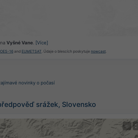
 na
Vyšné Vane
.
[Více]
GOES-16
and
EUMETSAT
. Údaje o blescích poskytuje
nowcast
.
zajímavé novinky o počasí
předpověď srážek, Slovensko
©