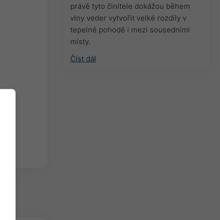
právě tyto činitele dokážou během
vlny veder vytvořit velké rozdíly v
tepelné pohodě i mezi sousedními
místy.
Číst dál
hých