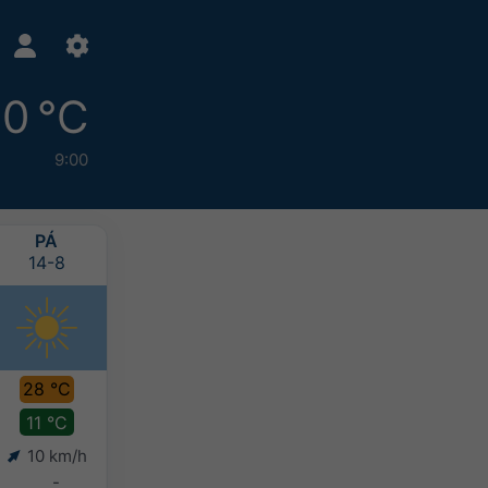
0 °C
9:00
PÁ
SO
NE
PO
14-8
15-8
16-8
17-8
28 °C
30 °C
27 °C
27 °C
11 °C
14 °C
15 °C
14 °C
10 km/h
6 km/h
5 km/h
7 km/h
-
-
-
-