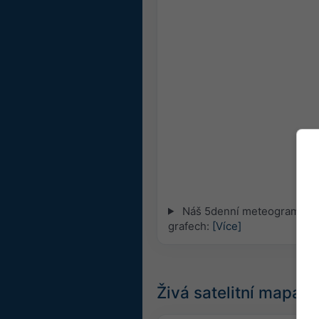
Náš 5denní meteogram pro 
grafech:
[Více]
Živá satelitní mapa,