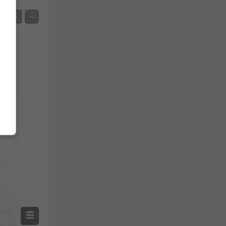
Satelit
+
−
Bez radaru
S radarem
Naměřená teplota
Naměřené srážky
Screenshot
©