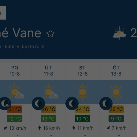
né Vane
2
S 18.86°V,
667m n. m.
PO
ÚT
ST
ČT
10-8
11-8
12-8
13-8
31 °C
26 °C
24 °C
26 °C
12 °C
13 °C
10 °C
9 °C
13 km/h
16 km/h
11 km/h
7 km/h
-
-
-
-