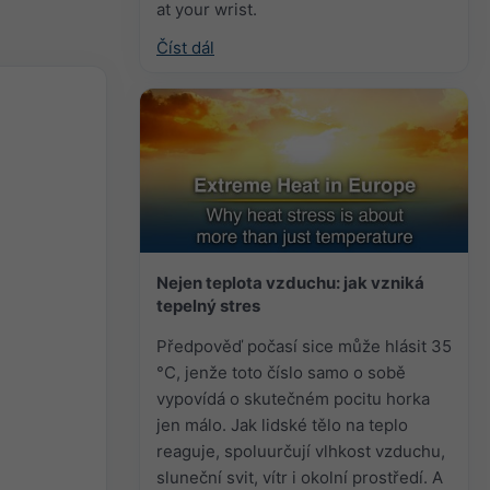
at your wrist.
Číst dál
Nejen teplota vzduchu: jak vzniká
tepelný stres
Předpověď počasí sice může hlásit 35
°C, jenže toto číslo samo o sobě
vypovídá o skutečném pocitu horka
jen málo. Jak lidské tělo na teplo
reaguje, spoluurčují vlhkost vzduchu,
sluneční svit, vítr i okolní prostředí. A