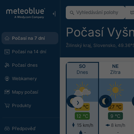
Počasí Vyš
Počasí na 7 dní
Žilinský kraj
,
Slovensko
,
49.36°
Počasí na 14 dní
Počasí dnes
SO
NE
Dnes
Zítra
Webkamery
Mapy počasí
❯
Produkty
25 °C
27 °C
12 °C
9 °C
15 km/h
8 km/h
Předpověď
-
-