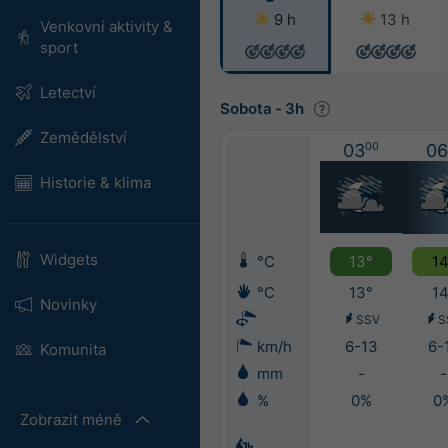
9 h
13 h
Venkovní aktivity &
sport
Letectví
Sobota
-
3h
Zemědělství
03
00
06
Historie & klima
Widgets
°C
13°
14
°C
13°
14
Novinky
SSV
S
km/h
6-13
6-
Komunita
mm
-
-
%
0%
0
Zobrazit méně