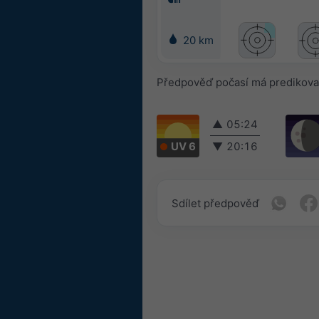
20 km
Předpověď počasí má predikova
▲
05:24
UV 6
▼
20:16
Sdílet předpověď