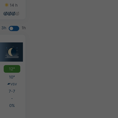
14 h
14 h
12 h
13 h
3h
1h
12°
10°
VSV
7-7
-
0%