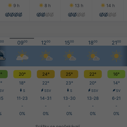
9 h
8 h
13 h
14 h
00
09
00
12
00
15
00
18
00
21
00
°
20°
24°
25°
22°
16°
°
18°
22°
23°
20°
14°
SV
S
SSV
S
SSV
SV
15
11-23
14-31
13-30
13-28
6-21
-
-
-
-
-
%
0%
0%
0%
0%
0%
Srážky se neočekávají