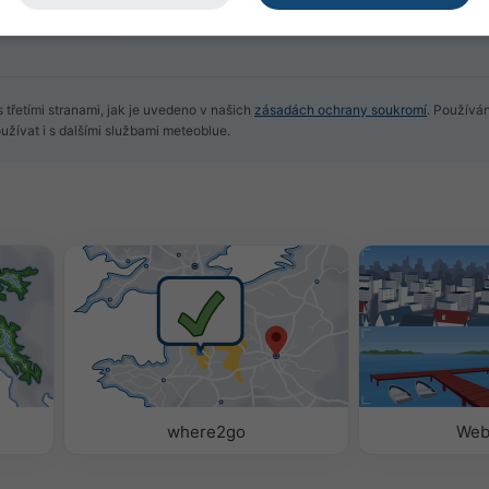
 třetími stranami, jak je uvedeno v našich
zásadách ochrany soukromí
. Používá
žívat i s dalšími službami meteoblue.
where2go
Web