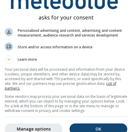
hto varování. Problémy lze hlásit prostřednictvím našeho
form
asks for your consent
Personalised advertising and content, advertising and content
measurement, audience research and services development
Store and/or access information on a device
Learn more
gs pro 46.87°S 10.05°V
Your personal data will be processed and information from your device
časím e-mailem zdarma.
(cookies, unique identifiers, and other device data) may be stored by,
te se odhlásit kdykoli.
accessed by and shared with 750 partners, or used specifically by this
site. We and our partners may use precise geolocation data.
List of
partners.
Some vendors may process your personal data on the basis of legitimate
interest, which you can object to by managing your options below. Look
for a link at the bottom of this page or in the site menu to manage or
newsletteru
withdraw consent in privacy and cookie settings.
Manage options
OK