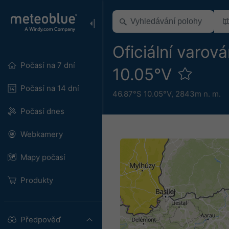
Oficiální varov
Počasí na 7 dní
10.05°V
Počasí na 14 dní
46.87°S 10.05°V,
2843m n. m.
Počasí dnes
Webkamery
Mapy počasí
Produkty
Předpověď