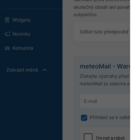
skutečný obsah ani povahu těc
subjektům.
Widgets
Sdílet tuto předpověď
Novinky
Komunita
meteoMail - Warnin
Zobrazit méně
Získejte výstrahy před po
meteoMail je zdarma a může
Přihlásit se k odběru 