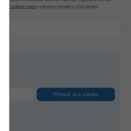
uláře zpětné vazby
a budou předány příslušným