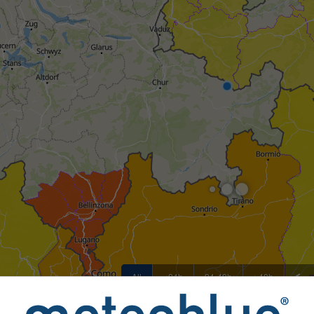
All
<24h
24-48h
>48h
sím poskytuje meteoblue více než 80 oficiálních agentur po 