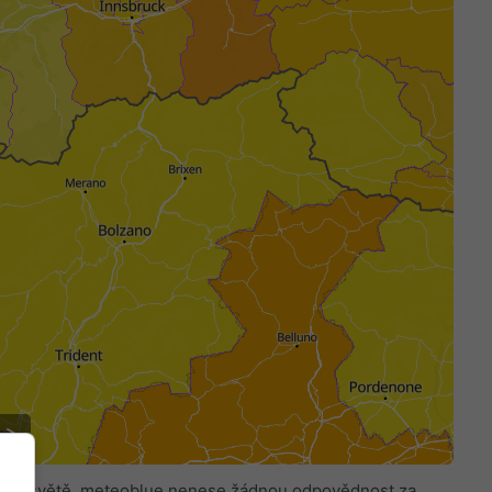
celém světě. meteoblue nenese žádnou odpovědnost za