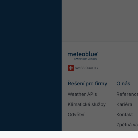
Řešení pro firmy
O nás
Weather APIs
Referenc
Klimatické služby
Kariéra
Odvětví
Kontakt
Zpětná v