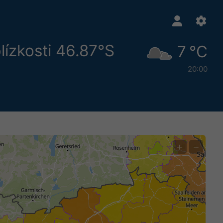
lízkosti 46.87°S
7 °C
20:00
+
−