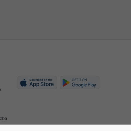
e
azba