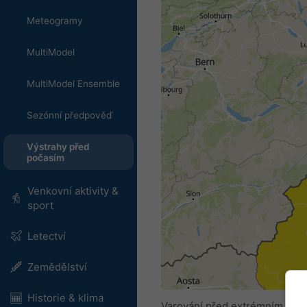
Meteogramy
MultiModel
MultiModel Ensemble
Sezónní předpověď
Výstrahy před
počasím
Venkovní aktivity &
sport
Letectví
Zemědělství
Historie & klima
Varování před extrémním poča