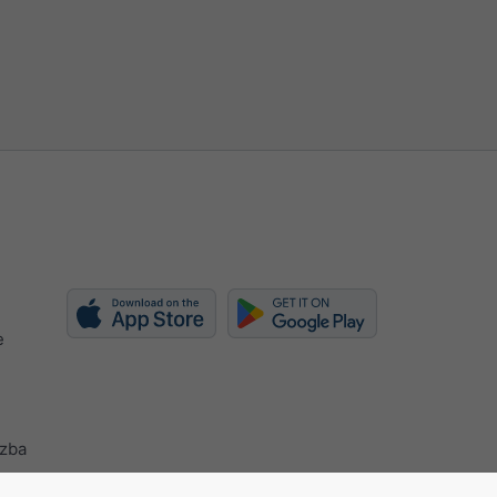
e
azba