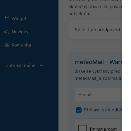
skutečný obsah ani povahu těc
subjektům.
Widgets
Sdílet tuto předpověď
Novinky
Komunita
meteoMail - Warnin
Zobrazit méně
Získejte výstrahy před po
meteoMail je zdarma a může
Přihlásit se k odběru 