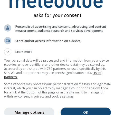
hto varování. Problémy lze hlásit prostřednictvím našeho
form
asks for your consent
Personalised advertising and content, advertising and content
measurement, audience research and services development
Store and/or access information on a device
Learn more
gs pro Santa Ponsa
Your personal data will be processed and information from your device
časím e-mailem zdarma.
(cookies, unique identifiers, and other device data) may be stored by,
te se odhlásit kdykoli.
accessed by and shared with 750 partners, or used specifically by this
site. We and our partners may use precise geolocation data.
List of
partners.
Some vendors may process your personal data on the basis of legitimate
interest, which you can object to by managing your options below. Look
for a link at the bottom of this page or in the site menu to manage or
newsletteru
withdraw consent in privacy and cookie settings.
Manage options
OK