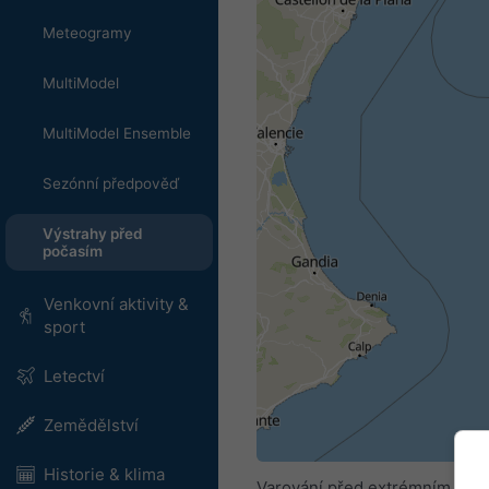
Meteogramy
MultiModel
MultiModel Ensemble
Sezónní předpověď
Výstrahy před
počasím
Venkovní aktivity &
sport
Letectví
Zemědělství
Historie & klima
Varování před extrémním poča