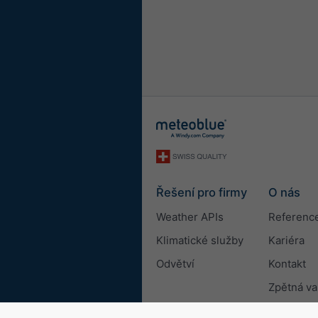
Řešení pro firmy
O nás
Weather APIs
Referenc
Klimatické služby
Kariéra
Odvětví
Kontakt
Zpětná v