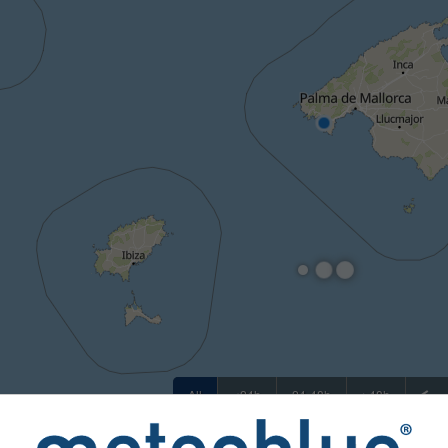
All
<24h
24-48h
>48h
sím poskytuje meteoblue více než 80 oficiálních agentur po 