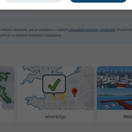
 třetími stranami, jak je uvedeno v našich
zásadách ochrany soukromí
. Používá
žívat i s dalšími službami meteoblue.
where2go
Web