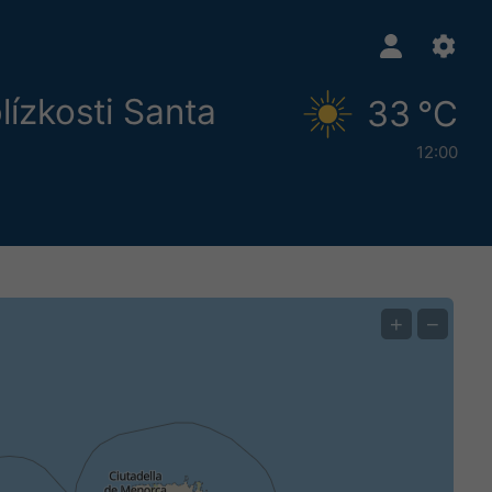
lízkosti Santa
33 °C
12:00
+
−