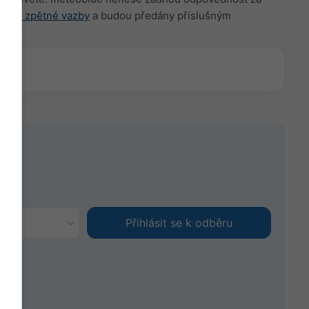
uláře zpětné vazby
a budou předány příslušným