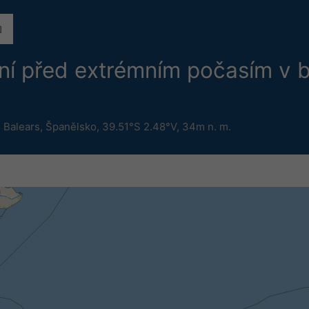
ání před extrémním počasím v b
 Balears
,
Španělsko
,
39.51°S 2.48°V,
34m n. m.