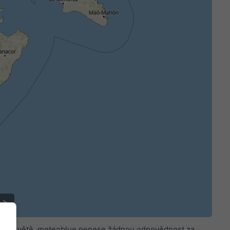
celém světě. meteoblue nenese žádnou odpovědnost za