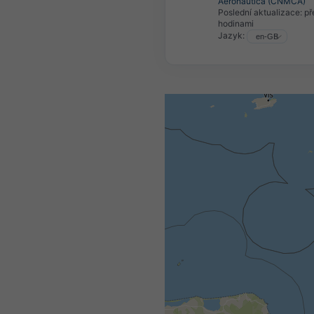
Aeronautica (CNMCA)
Poslední aktualizace:
př
hodinami
Jazyk: