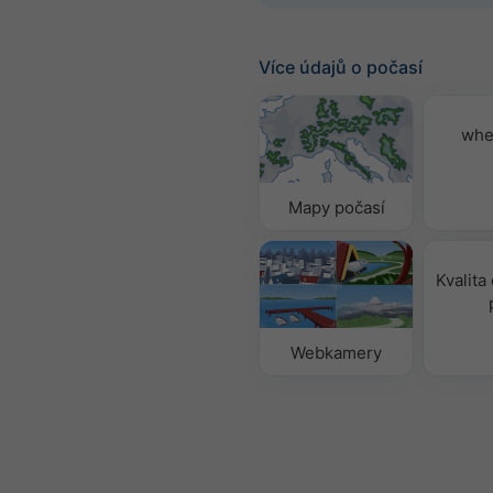
Více údajů o počasí
whe
Mapy počasí
Kvalita
Webkamery