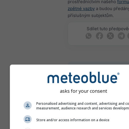
prostřednictvím našeho
formu
zpětné vazby
a budou předán
příslušným subjektům.
Sdílet tuto předpov
meteoMail - Warnin
Vieste
Získejte výstrahy před počasí
asks for your consent
mailem zdarma.
meteoMail je zdarma a můžet
Personalised advertising and content, advertising and c
odhlásit kdykoli.
measurement, audience research and services develop
Store and/or access information on a device