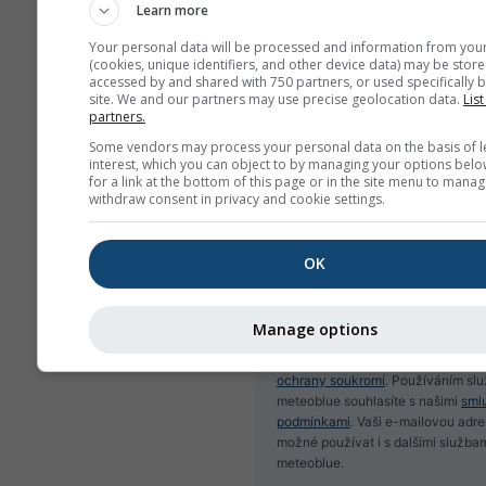
Learn more
Your personal data will be processed and information from you
(cookies, unique identifiers, and other device data) may be store
Přihlásit se k odběru new
accessed by and shared with 750 partners, or used specifically b
site. We and our partners may use precise geolocation data.
List
partners.
Some vendors may process your personal data on the basis of l
interest, which you can object to by managing your options belo
for a link at the bottom of this page or in the site menu to manag
withdraw consent in privacy and cookie settings.
OK
Manage options
Vaši e-mailovou adresu nesdílíme s
stranami, jak je uvedeno v našich
ochrany soukromí
. Používáním sl
meteoblue souhlasíte s našimi
sml
podmínkami
. Vaši e-mailovou adr
možné používat i s dalšími služba
meteoblue.