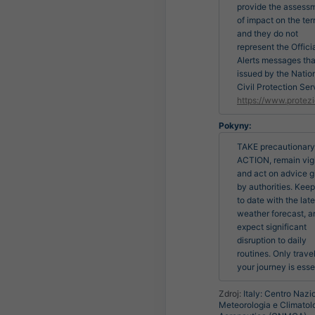
provide the assess
of impact on the terr
and they do not
represent the Offici
Alerts messages tha
issued by the Natio
Civil Protection Ser
https://www.protezi
Pokyny:
TAKE precautionary 
ACTION, remain vigi
and act on advice g
by authorities. Keep
to date with the lates
weather forecast, an
expect significant 
disruption to daily 
routines. Only travel 
your journey is esse
Zdroj:
Italy: Centro Nazi
Meteorologia e Climatol