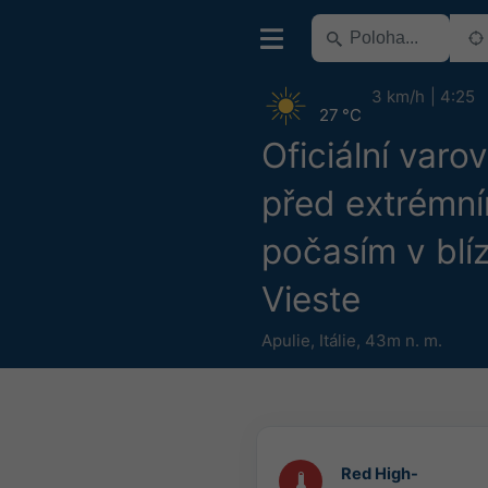
3 km/h
4:25
27 °C
Oficiální varo
před extrémn
počasím v blíz
Vieste
Apulie
,
Itálie
,
43m n. m.
Red High-