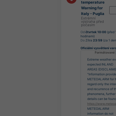
temperature
Warning for
Italy - Puglia
Extrémní
výstraha před
počasím
Od
čtvrtek 10:00
(před 
hodinami)
Do
Zítra
23:59
(za 1 den
Oficiální vysvětlení var
Formátované
Extreme weather ev
expected INLAND
AREAS (DISCLAIME
"Information provid
METEOALARM for It
regard only the inte
and recurrence of t
phenomena, further
details can be found
https://www.meteoa
METEOALARM
information do not