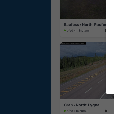
Raufoss › North: Raufoss S
před 4 minutami
Gran › North: Lygna
před 1 minutou