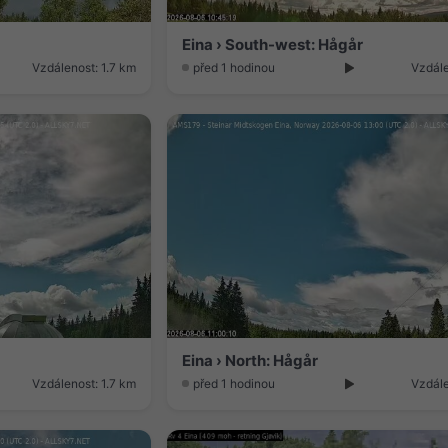
Eina › South-west: Hågår
Vzdálenost: 1.7 km
před 1 hodinou
Vzdále
Eina › North: Hågår
Vzdálenost: 1.7 km
před 1 hodinou
Vzdále