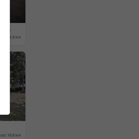
velta
ost: 14.6 km
ost: 16.8 km