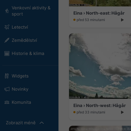
Venkovní aktivity &
Eina › North-east: Hågår
sport
před 53 minutami
Letectví
Zemědělství
Historie & klima
Widgets
Novinky
Komunita
Eina › North-west: Hågår
před 33 minutami
Zobrazit méně