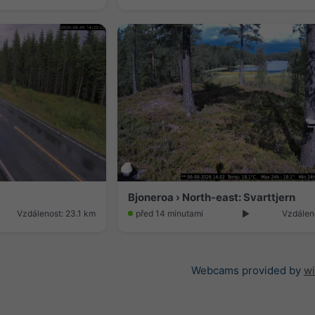
Bjoneroa › North-east: Svarttjern
Vzdálenost: 23.1 km
před 14 minutami
Vzdálen
Webcams provided by
w