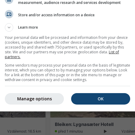
measurement, audience research and services development
Store and/or access information on a device
Learn more
kistadion
Nordre Austbygda › South-west: Eik
Vzdálenost: 13.6 km
před 11 minutami
Vzdálen
Your personal data will be processed and information from your device
(cookies, unique identifiers, and other device data) may be stored by,
accessed by and shared with 750 partners, or used specifically by this
site. We and our partners may use precise geolocation data.
List of
partners.
Some vendors may process your personal data on the basis of legitimate
interest, which you can object to by managing your options below. Look
for a link at the bottom of this page or in the site menu to manage or
withdraw consent in privacy and cookie settings.
Manage options
OK
Bleiken: Lygnasæter Hotell
Vzdálenost: 16.5 km
před 1 minutou
Vzdálen