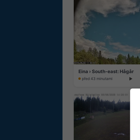
Eina › South-east: Hågår
před 43 minutami