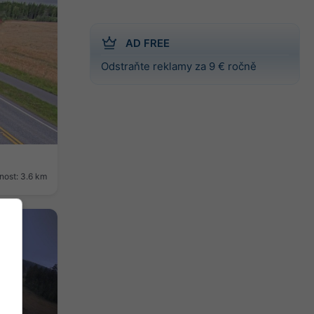
AD FREE
Odstraňte reklamy za 9 € ročně
nost: 3.6 km