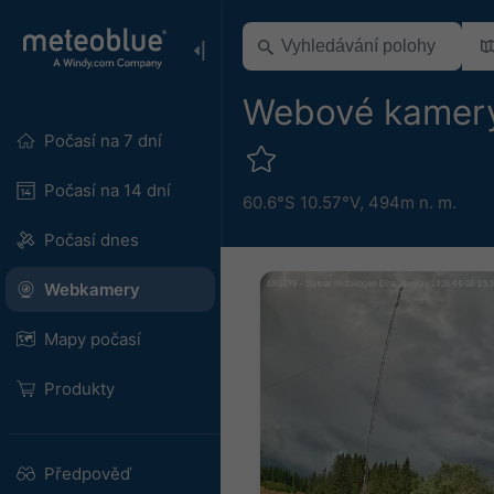
Webové kamery 
Počasí na 7 dní
Počasí na 14 dní
60.6°S 10.57°V,
494m n. m.
Počasí dnes
Webkamery
Mapy počasí
Produkty
Předpověď