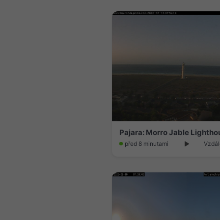
Pajara: Morro Jable Lightho
před 8 minutami
Vzdál