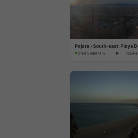
Pajara › South-east: Playa 
před 5 minutami
Vzdále