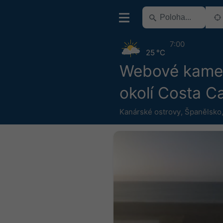
7:00
25 °C
Webové kame
okolí Costa C
Kanárské ostrovy
,
Španělsko