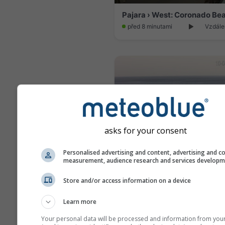
před 8 minutami
Vzdále
asks for your consent
Personalised advertising and content, advertising and c
measurement, audience research and services develop
Store and/or access information on a device
před 5 minutami
Vzdále
Learn more
Your personal data will be processed and information from you