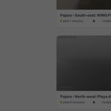
před 1 minutou
Vzdále
před 6 minutami
Vzdále