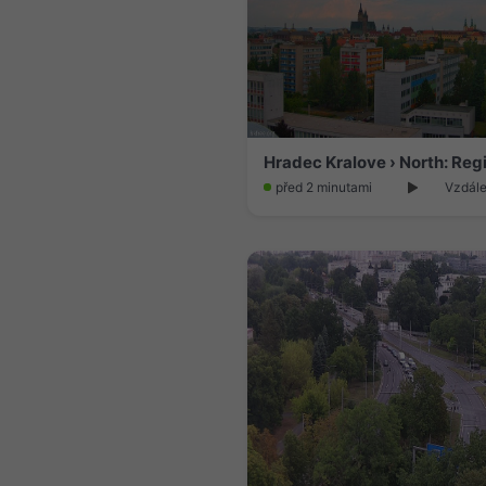
před 2 minutami
Vzdále