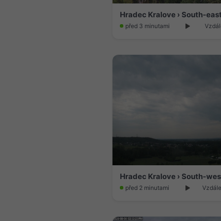
Hradec Kralove › South-eas
před 3 minutami
Vzdál
před 2 minutami
Vzdále