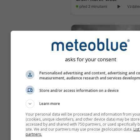
před 2 minutami
Vzdále
asks for your consent
Personalised advertising and content, advertising and c
measurement, audience research and services develop
Store and/or access information on a device
Novy Ples › West
Learn more
před 4 minutami
Vzdále
Your personal data will be processed and information from you
(cookies, unique identifiers, and other device data) may be store
accessed by and shared with 750 partners, or used specifically b
site. We and our partners may use precise geolocation data.
List
partners.