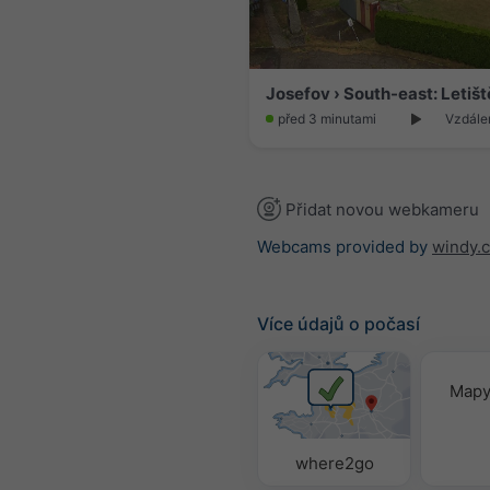
před 3 minutami
Vzdálen
Přidat novou webkameru
Webcams provided by
windy.
Více údajů o počasí
Mapy
where2go