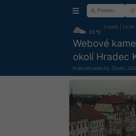
5 km/h
13:00
23 °C
Webové kame
okolí Hradec 
Královéhradecký
,
Česko
,
250