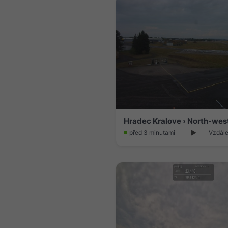
před 3 minutami
Vzdále