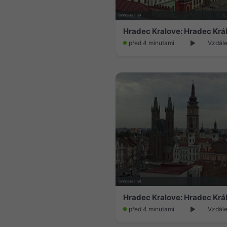
před 4 minutami
Vzdále
před 4 minutami
Vzdále