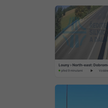
Louny › North-east: Dobrom
před 9 minutami
Vzdále