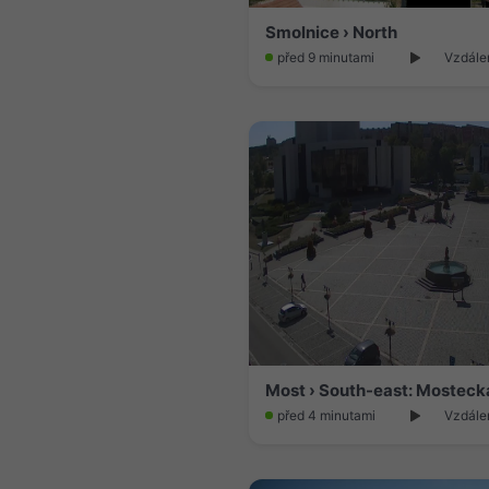
Smolnice › North
před 9 minutami
Vzdále
před 4 minutami
Vzdále