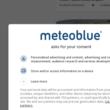
před 5 minutami
Vzdále
asks for your consent
Personalised advertising and content, advertising and c
measurement, audience research and services develop
Store and/or access information on a device
Male Brezno › South
Learn more
před 5 minutami
Vzdále
Your personal data will be processed and information from you
(cookies, unique identifiers, and other device data) may be store
accessed by and shared with 750 partners, or used specifically b
site. We and our partners may use precise geolocation data.
List
partners.