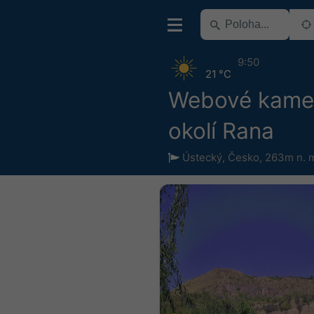
9:50
21 °C
Webové kame
okolí Rana
Ústecký
,
Česko
,
263m n. 