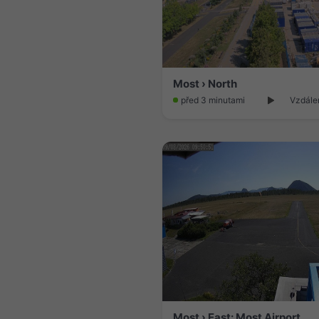
Most › North
před 3 minutami
Vzdále
Most › East: Most Airport