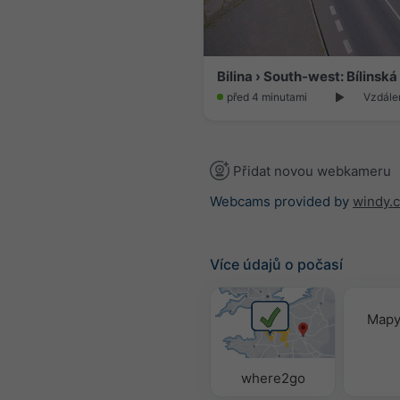
Bilina › South-west: Bílinská
před 4 minutami
Vzdále
Přidat novou webkameru
Webcams provided by
windy.
Více údajů o počasí
Mapy
where2go