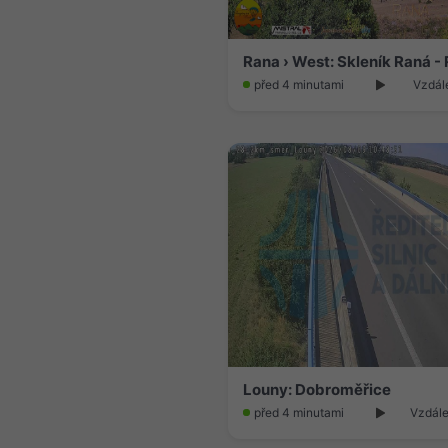
před 4 minutami
Vzdále
Louny: Dobroměřice
před 4 minutami
Vzdále