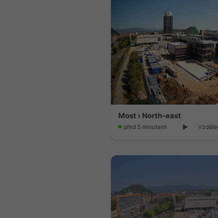
Most › North-east
před 5 minutami
Vzdále