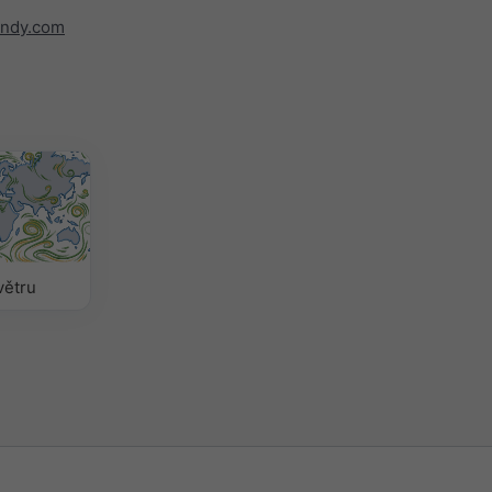
indy.com
větru