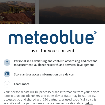
San Juan de Gredos › Jih: Mojones La Herguijuela - Sierra de Gredos
Vzdálenost: 39.9 km
před 7 minutami
Vzdálen
asks for your consent
Personalised advertising and content, advertising and content
measurement, audience research and services development
Store and/or access information on a device
Learn more
Your personal data will be processed and information from your device
(cookies, unique identifiers, and other device data) may be stored by,
accessed by and shared with 750 partners, or used specifically by this
site. We and our partners may use precise geolocation data.
List of