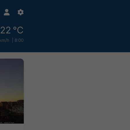
22 °C
km/h
8:00