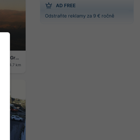
AD FREE
Odstraňte reklamy za 9 € ročně
Hoyos del Espino › Jihovýchod: Sierra De Gredos
ost: 44.7 km