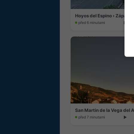
Hoyos del Espino › Západ: E
před 6 minutami
San Martin de la Vega del 
před 7 minutami