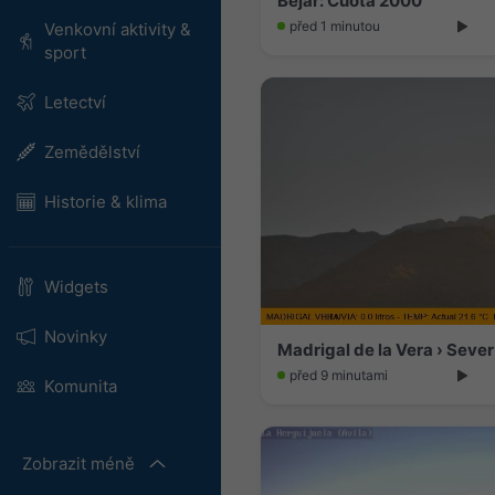
Bejar: Cuota 2000
před 1 minutou
Venkovní aktivity &
sport
Letectví
Zemědělství
Historie & klima
Widgets
Novinky
Madrigal de la Vera › Sever
před 9 minutami
Komunita
Zobrazit méně