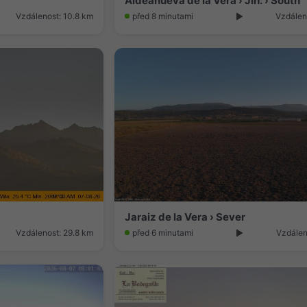
Aldeanueva de la Vera › Jih: › South
Vzdálenost: 10.8 km
před 8 minutami
Vzdálen
Jaraiz de la Vera › Sever
Vzdálenost: 29.8 km
před 6 minutami
Vzdálen