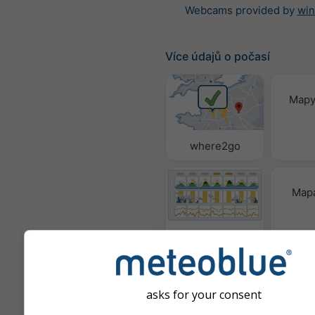
Webcams provided by
win
Více údajů o počasí
Mapy
where2go
Mapa
Meteogramy
asks for your consent