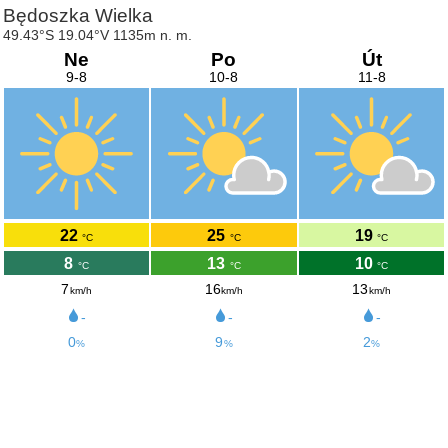
Będoszka Wielka
49.43°S 19.04°V 1135m n. m.
Ne
Po
Út
9-8
10-8
11-8
22
25
19
°C
°C
°C
8
13
10
°C
°C
°C
7
16
13
km/h
km/h
km/h
-
-
-
0
9
2
%
%
%