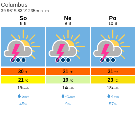
Columbus
39.96°S 83°Z 235m n. m.
So
Ne
Po
8-8
9-8
10-8
30
31
31
°C
°C
°C
21
19
23
°C
°C
°C
19
14
18
km/h
km/h
km/h
5
<1
4
mm
mm
mm
45
9
57
%
%
%