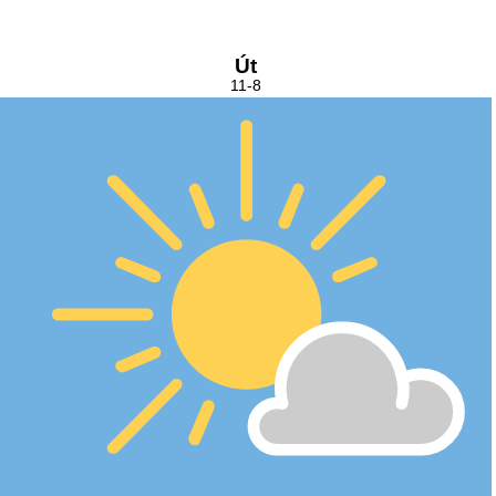
Út
11-8