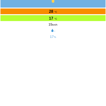
28
°C
17
°C
15
km/h
-
17
%