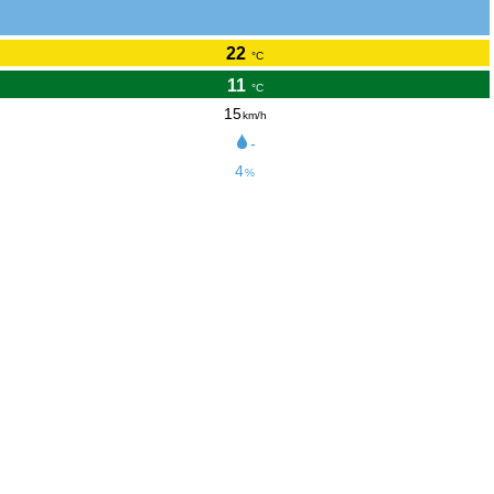
22
°C
11
°C
15
km/h
-
4
%