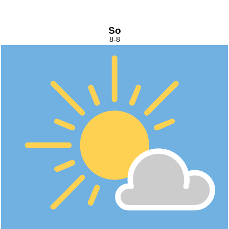
So
8-8