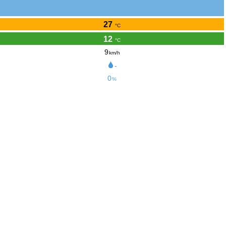
27
°C
12
°C
9
km/h
-
0
%