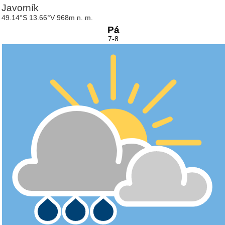
Javorník
49.14°S 13.66°V 968m n. m.
Pá
7-8