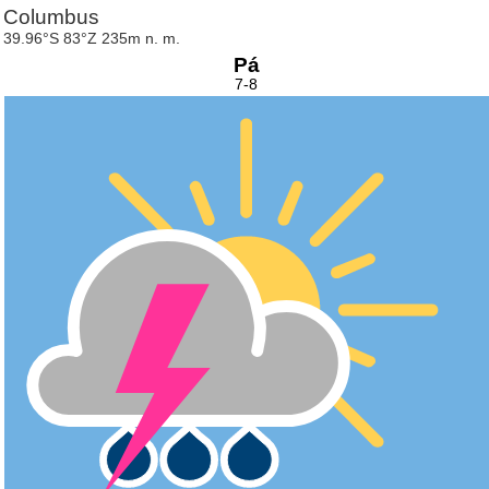
Columbus
39.96°S 83°Z 235m n. m.
Pá
7-8