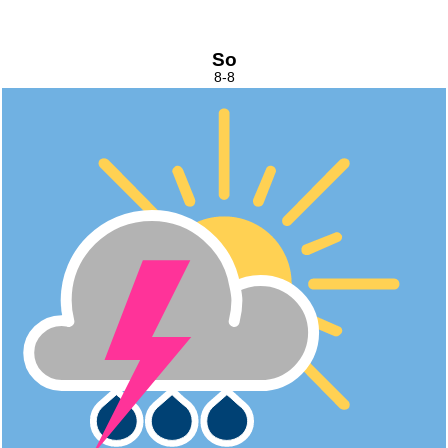
So
8-8