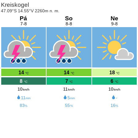
Kreiskogel
47.09°S 14.55°V 2260m n. m.
Pá
So
Ne
7-8
8-8
9-8
14
14
18
°C
°C
°C
8
7
6
°C
°C
°C
10
11
10
km/h
km/h
km/h
11
5
-
mm
mm
83
55
16
%
%
%