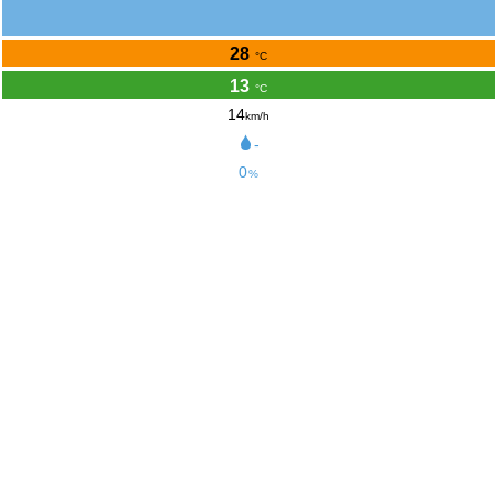
28
°C
13
°C
14
km/h
-
0
%