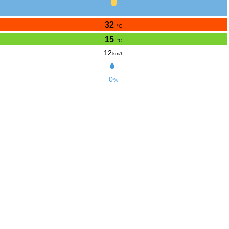
32
°C
15
°C
12
km/h
-
0
%