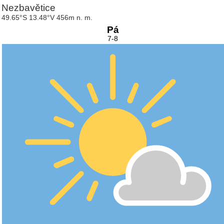
Nezbavětice
49.65°S 13.48°V 456m n. m.
Pá
7-8