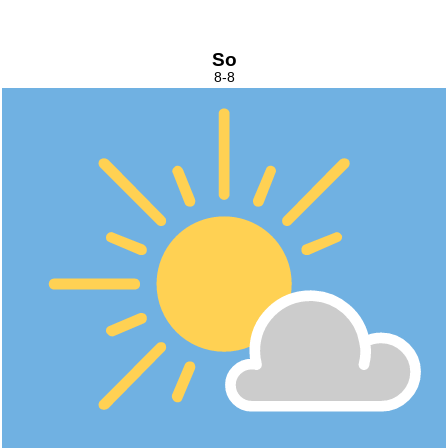
So
8-8