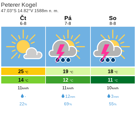
Peterer Kogel
47.03°S 14.82°V 1588m n. m.
Čt
Pá
So
6-8
7-8
8-8
25
19
18
°C
°C
°C
14
12
11
°C
°C
°C
11
11
10
km/h
km/h
km/h
-
12
3
mm
mm
22
69
55
%
%
%