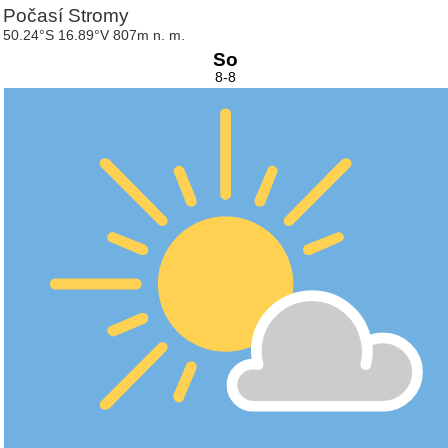
Počasí Stromy
50.24°S 16.89°V 807m n. m.
So
8-8