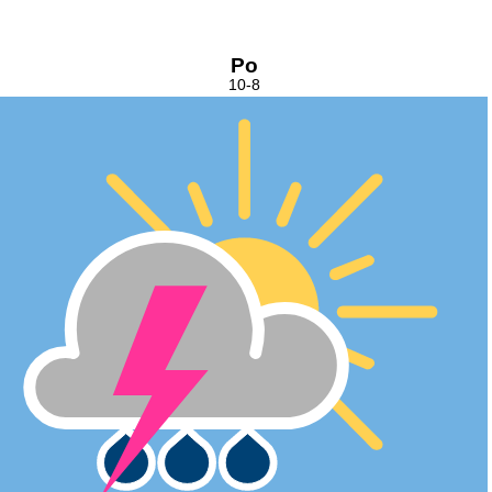
Po
10-8