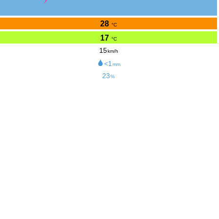
28
°C
17
°C
15
km/h
<1
mm
23
%