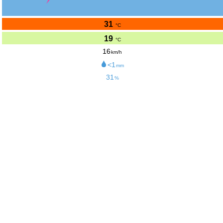
31
°C
19
°C
16
km/h
<1
mm
31
%