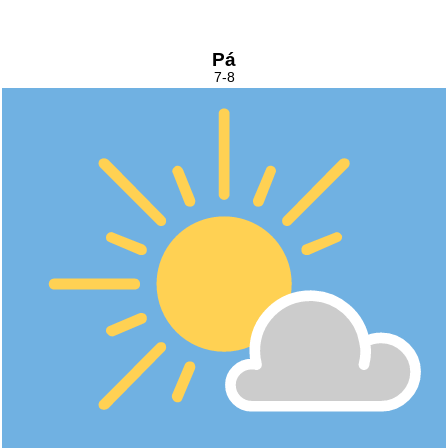
Pá
7-8