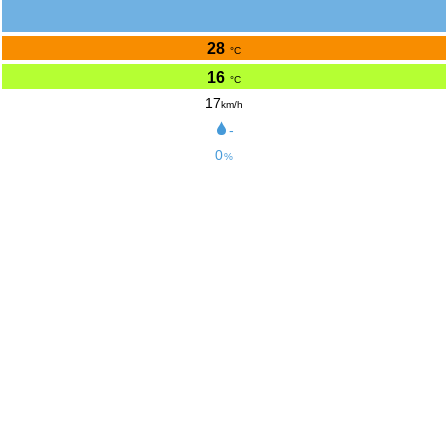
28
°C
16
°C
17
km/h
-
0
%