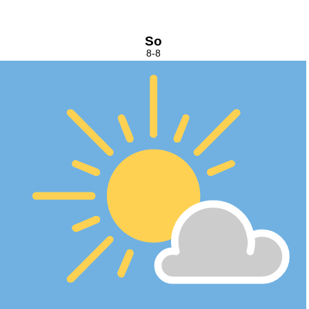
So
8-8