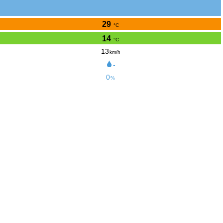
29
°C
14
°C
13
km/h
-
0
%