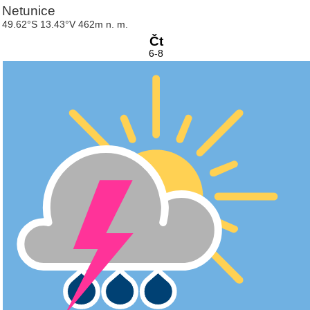
Netunice
49.62°S 13.43°V 462m n. m.
Čt
6-8