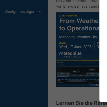
Die zentrale Erkenntnis: Präz
von Energieanlagen und Energ
Weniger anzeigen
Lernen Sie die Ref