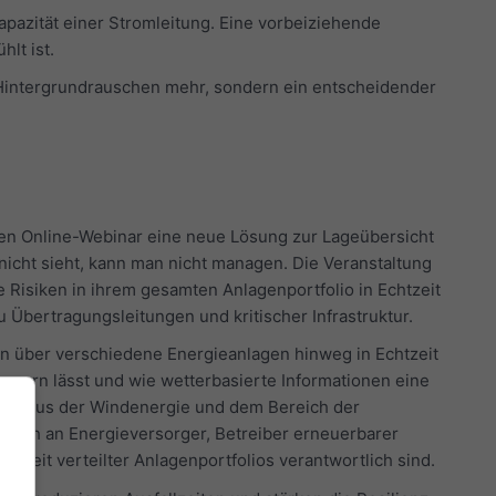
apazität einer Stromleitung. Eine vorbeiziehende
lt ist.
n Hintergrundrauschen mehr, sondern ein entscheidender
osen Online-Webinar eine neue Lösung zur Lageübersicht
 nicht sieht, kann man nicht managen. Die Veranstaltung
 Risiken in ihrem gesamten Anlagenportfolio in Echtzeit
 Übertragungsleitungen und kritischer Infrastruktur.
en über verschiedene Energieanlagen hinweg in Echtzeit
bessern lässt und wie wetterbasierte Informationen eine
iele aus der Windenergie und dem Bereich der
sich an Energieversorger, Betreiber erneuerbarer
rkeit verteilter Anlagenportfolios verantwortlich sind.