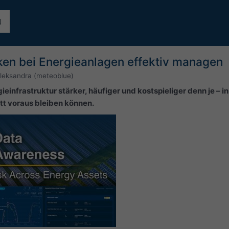
ken bei Energieanlagen effektiv managen
leksandra (meteoblue)
ieinfrastruktur stärker, häufiger und kostspieliger denn je – i
itt voraus bleiben können.