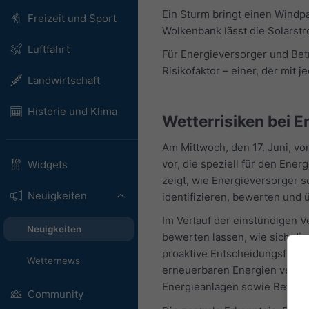
Ein Sturm bringt einen Windpa
Freizeit und Sport
Wolkenbank lässt die Solarst
Luftfahrt
Für Energieversorger und Bet
Risikofaktor – einer, der mit 
Landwirtschaft
Historie und Klima
Wetterrisiken bei 
Am Mittwoch, den 17. Juni, v
vor, die speziell für den Ene
Widgets
zeigt, wie Energieversorger 
Neuigkeiten
identifizieren, bewerten und 
Im Verlauf der einstündigen V
Neuigkeiten
bewerten lassen, wie sich die
proaktive Entscheidungsfindu
Wetternews
erneuerbaren Energien verans
Energieanlagen sowie Betriebs
Community