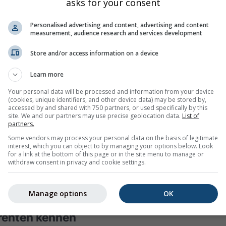
asks for your consent
isere Wetterinformationen ermöglichen schnellere Entscheidung
iebetrieben.
Personalised advertising and content, advertising and content
measurement, audience research and services development
Store and/or access information on a device
Learn more
Your personal data will be processed and information from your device
(cookies, unique identifiers, and other device data) may be stored by,
accessed by and shared with 750 partners, or used specifically by this
site. We and our partners may use precise geolocation data.
List of
partners.
Some vendors may process your personal data on the basis of legitimate
interest, which you can object to by managing your options below. Look
for a link at the bottom of this page or in the site menu to manage or
withdraw consent in privacy and cookie settings.
Manage options
OK
erenten kennen