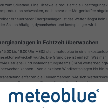
rk zum Stillstand. Eine Hitzewelle reduziert die Übertragungsk
romproduktion schwanken, noch bevor der Morgenkaffee abgeküh
reiber erneuerbarer Energieanlagen ist das Wetter längst kei
jeder Saison häufiger, dynamischer und kostspieliger wird.
Energieanlagen in Echtzeit überwachen
on 15:00 bis 16:00 Uhr MESZ stellt meteoblue in einem kostenl
rgiesektor entwickelt wurde. Die Grundidee ist einfach: Was man
sowie Betriebs- und Instandhaltungsteams (O&M) wetterbedingte
überwachen können – von einzelnen Windkraftanlagen bis hin zu
eranstaltung erfahren die Teilnehmenden, wie sich Wetterrisik
 operative Transparenz über weit verteilte Infrastrukturen ver
ng und Einsatzplanung unterstützen können. Praxisnahe Beisp
chaulichen die Anwendungsmöglichkeiten. Das Webinar richtet 
- und Instandhaltungsteams, die für die Sicherheit und Verfügba