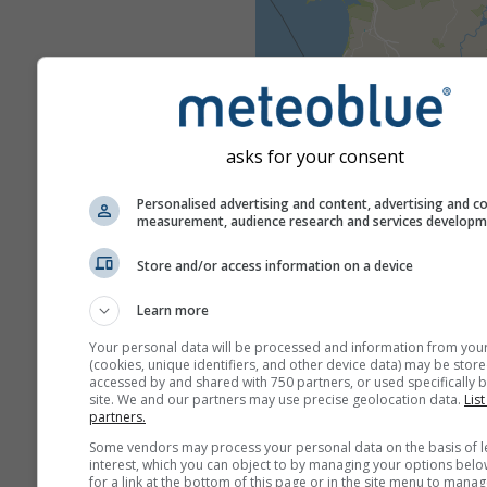
asks for your consent
Personalised advertising and content, advertising and c
measurement, audience research and services develop
Store and/or access information on a device
Learn more
Your personal data will be processed and information from you
(cookies, unique identifiers, and other device data) may be store
accessed by and shared with 750 partners, or used specifically b
site. We and our partners may use precise geolocation data.
List
partners.
Some vendors may process your personal data on the basis of l
interest, which you can object to by managing your options belo
for a link at the bottom of this page or in the site menu to manag