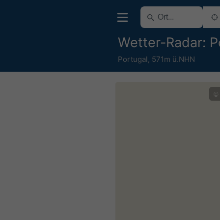
Wetter-Radar: P
Portugal
,
571m ü.NHN
©