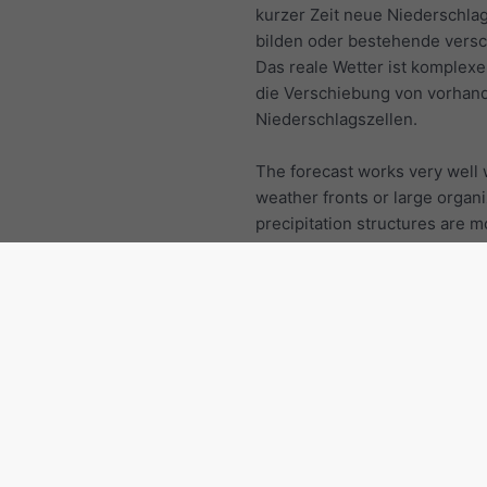
kurzer Zeit neue Niederschla
bilden oder bestehende vers
Das reale Wetter ist komplexe
die Verschiebung von vorhan
Niederschlagszellen.
The forecast works very well
weather fronts or large organ
precipitation structures are 
regularly, without disappearin
created. If the radar animation 
hours shows local thundersto
precipitation cells forming an
disappearing in an irregular 
then the forecast is not vey a
Portugal: Andere Regionen
Distrikt Setúbal
Santarém