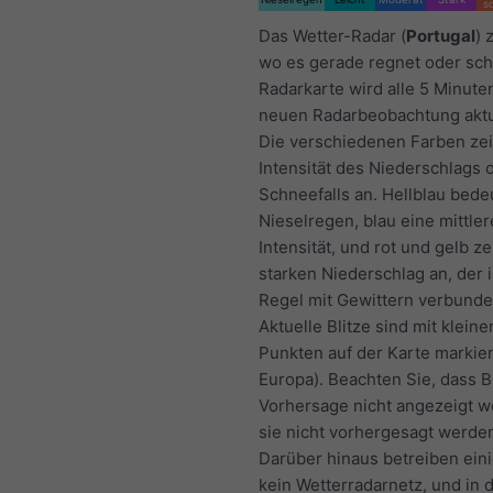
s
Das Wetter-Radar (
Portugal
) 
wo es gerade regnet oder sch
Radarkarte wird alle 5 Minuten
neuen Radarbeobachtung aktua
Die verschiedenen Farben zei
Intensität des Niederschlags 
Schneefalls an. Hellblau bede
Nieselregen, blau eine mittler
Intensität, und rot und gelb z
starken Niederschlag an, der 
Regel mit Gewittern verbunden
Aktuelle Blitze sind mit klein
Punkten auf der Karte markier
Europa). Beachten Sie, dass Bl
Vorhersage nicht angezeigt w
sie nicht vorhergesagt werde
Darüber hinaus betreiben ein
kein Wetterradarnetz, und in 