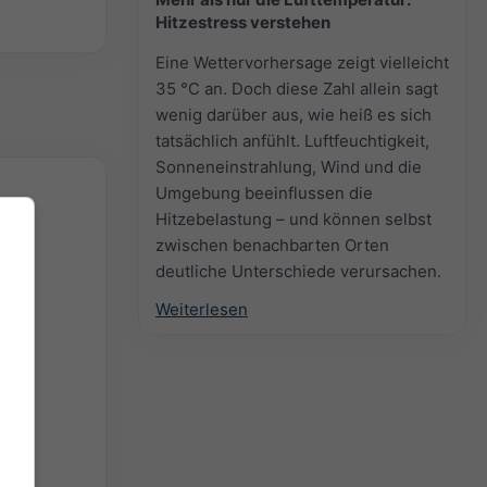
Hitzestress verstehen
Eine Wettervorhersage zeigt vielleicht
35 °C an. Doch diese Zahl allein sagt
wenig darüber aus, wie heiß es sich
tatsächlich anfühlt. Luftfeuchtigkeit,
Sonneneinstrahlung, Wind und die
Umgebung beeinflussen die
Hitzebelastung – und können selbst
zwischen benachbarten Orten
deutliche Unterschiede verursachen.
Weiterlesen