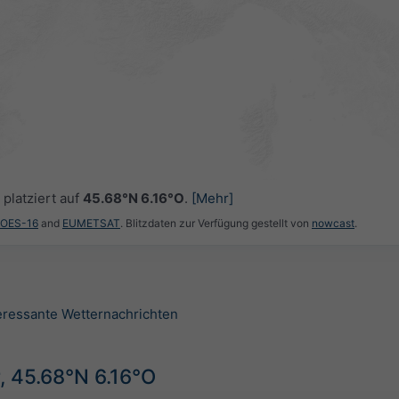
platziert auf
45.68°N 6.16°O
.
[Mehr]
GOES-16
and
EUMETSAT
. Blitzdaten zur Verfügung gestellt von
nowcast
.
teressante Wetternachrichten
, 45.68°N 6.16°O