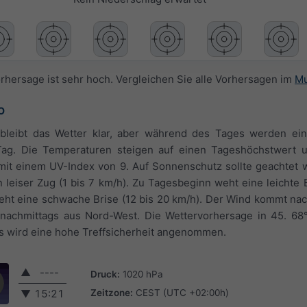
orhersage ist sehr hoch. Vergleichen Sie alle Vorhersagen im
Mu
O
bleibt das Wetter klar, aber während des Tages werden ei
 Tag. Die Temperaturen steigen auf einen Tageshöchstwert 
mit einem UV-Index von 9. Auf Sonnenschutz sollte geachtet 
leiser Zug (1 bis 7 km/h). Zu Tagesbeginn weht eine leichte B
ht eine schwache Brise (12 bis 20 km/h). Der Wind kommt nac
achmittags aus Nord-West. Die Wettervorhersage in 45. 68°
es wird eine hohe Treffsicherheit angenommen.
▲
----
Druck:
1020 hPa
Zeitzone:
CEST (UTC +02:00h)
▼
15:21