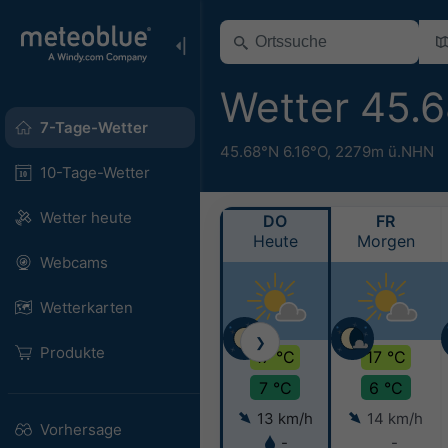
Wetter 45.
7-Tage-Wetter
45.68°N 6.16°O,
2279m ü.NHN
10-Tage-Wetter
Wetter heute
DO
FR
Heute
Morgen
Webcams
Wetterkarten
❯
Produkte
17 °C
17 °C
7 °C
6 °C
13 km/h
14 km/h
Vorhersage
-
-