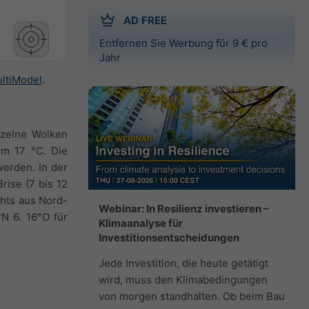
AD FREE
Entfernen Sie Werbung für 9 € pro
Jahr
ltiModel
.
nzelne Wolken
um 17 °C. Die
werden. In der
rise (7 bis 12
hts aus Nord-
Webinar: In Resilienz investieren –
N 6. 16°O für
Klimaanalyse für
Investitionsentscheidungen
Jede Investition, die heute getätigt
wird, muss den Klimabedingungen
von morgen standhalten. Ob beim Bau