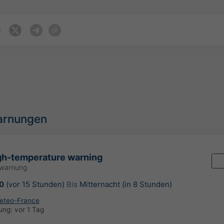
arnungen
gh-temperature warning
rwarnung
0
(vor 15 Stunden)
Bis
Mitternacht (in 8 Stunden)
eteo-France
rung:
vor 1 Tag