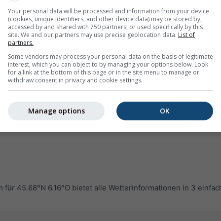
Your personal data will be processed and information from your device
(cookies, unique identifiers, and other device data) may be stored by,
accessed by and shared with 750 partners, or used specifically by this
site. We and our partners may use precise geolocation data.
List of
partners.
Some vendors may process your personal data on the basis of legitimate
interest, which you can object to by managing your options below. Look
for a link at the bottom of this page or in the site menu to manage or
withdraw consent in privacy and cookie settings.
Manage options
OK
r 45.68°N 6.16°O bietet alle Wetterinformationen in 3 einfa