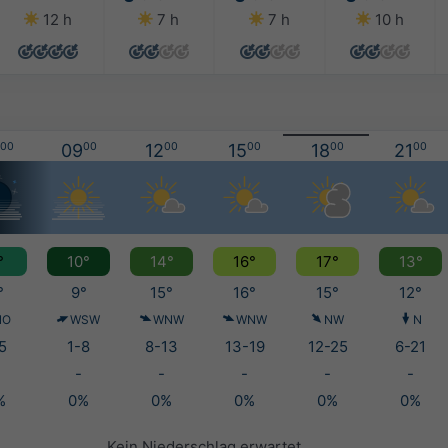
12 h
7 h
7 h
10 h
00
09
00
12
00
15
00
18
00
21
00
°
10°
14°
16°
17°
13°
°
9°
15°
16°
15°
12°
NO
WSW
WNW
WNW
NW
N
5
1-8
8-13
13-19
12-25
6-21
-
-
-
-
-
%
0%
0%
0%
0%
0%
Kein Niederschlag erwartet