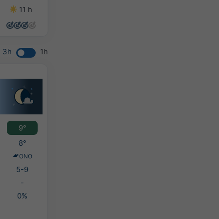
11 h
14 h
13 h
8 h
3h
1h
9°
8°
ONO
5-9
-
0%