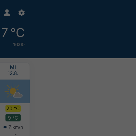
17 °C
16:00
MI
DO
FR
SA
12.8.
13.8.
14.8.
15.8.
20 °C
21 °C
20 °C
18 °C
9 °C
10 °C
11 °C
10 °C
7 km/h
7 km/h
6 km/h
6 km/h
-
-
-
2-5 mm