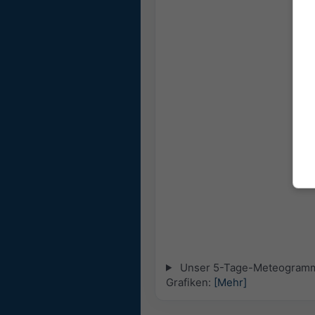
Unser 5-Tage-Meteogramm fü
Grafiken:
[Mehr]