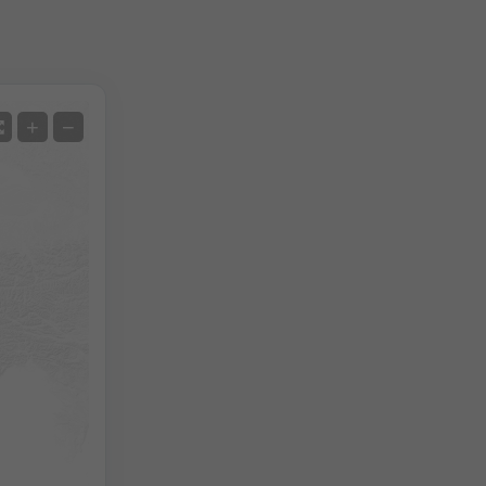
Satellit
+
−
Ohne Radar
Mit Radar
Gemessene Temperatur
Gemessener Niederschlag
Screenshot
©