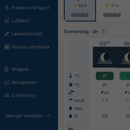
10 h
11 h
Freizeit und Sport
Luftfahrt
Donnerstag
-
3h
Landwirtschaft
03
00
06
Historie und Klima
Widgets
°C
8°
7
Neuigkeiten
°C
8°
6
NO
Community
km/h
1-7
1-
mm
-
-
Weniger anzeigen
%
0%
0