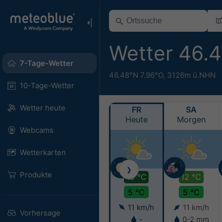
Wetter 46.
7-Tage-Wetter
46.48°N 7.96°O,
3126m ü.NHN
10-Tage-Wetter
Wetter heute
FR
SA
Heute
Morgen
Webcams
Wetterkarten
❯
Produkte
10 °C
12 °C
5 °C
5 °C
11 km/h
11 km/h
Vorhersage
-
0-2 mm