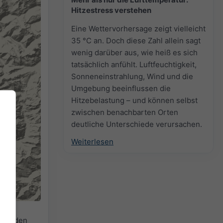
Hitzestress verstehen
Eine Wettervorhersage zeigt vielleicht
35 °C an. Doch diese Zahl allein sagt
wenig darüber aus, wie heiß es sich
tatsächlich anfühlt. Luftfeuchtigkeit,
Sonneneinstrahlung, Wind und die
Umgebung beeinflussen die
Hitzebelastung – und können selbst
zwischen benachbarten Orten
deutliche Unterschiede verursachen.
Weiterlesen
für den