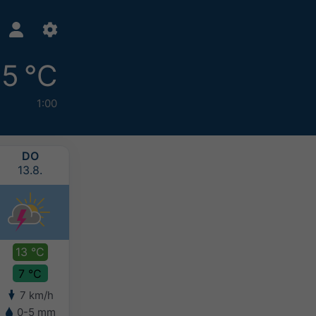
5 °C
1:00
DO
FR
SA
SO
13.8.
14.8.
15.8.
16.8.
13 °C
13 °C
13 °C
10 °C
7 °C
6 °C
7 °C
7 °C
7 km/h
7 km/h
4 km/h
4 km/h
0-5 mm
0-2 mm
2-5 mm
5-10 mm