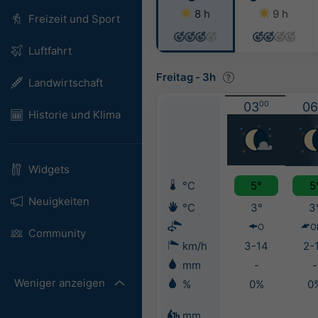
8 h
9 h
Freizeit und Sport
Luftfahrt
Freitag
-
3h
Landwirtschaft
03
00
06
Historie und Klima
Widgets
°C
5°
5
Neuigkeiten
°C
3°
3
O
O
Community
km/h
3-14
2-
mm
-
-
Weniger anzeigen
%
0%
0
mm