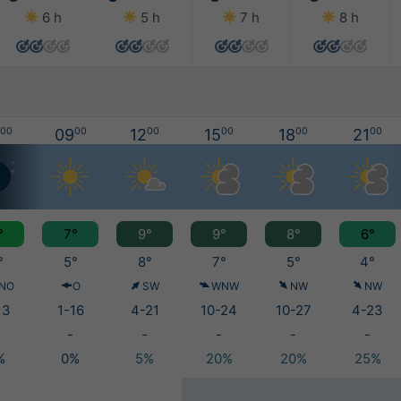
6 h
5 h
7 h
8 h
00
09
00
12
00
15
00
18
00
21
00
°
7°
9°
9°
8°
6°
°
5°
8°
7°
5°
4°
NO
O
SW
WNW
NW
NW
13
1-16
4-21
10-24
10-27
4-23
-
-
-
-
-
%
0%
5%
20%
20%
25%