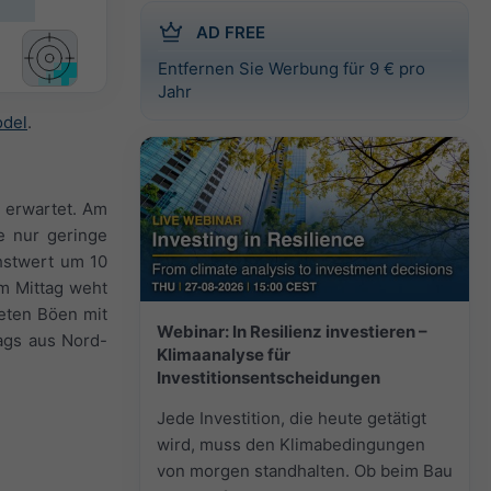
AD FREE
Entfernen Sie Werbung für 9 € pro
Jahr
odel
.
n erwartet. Am
ne nur geringe
hstwert um 10
um Mittag weht
reten Böen mit
Webinar: In Resilienz investieren –
ags aus Nord-
Klimaanalyse für
Investitionsentscheidungen
Jede Investition, die heute getätigt
wird, muss den Klimabedingungen
von morgen standhalten. Ob beim Bau