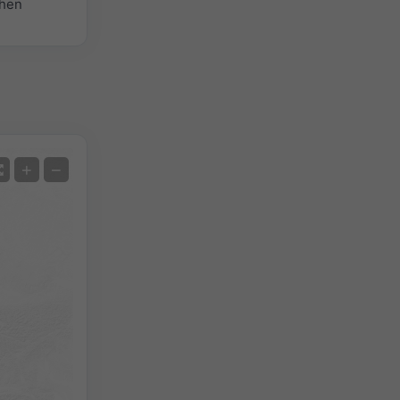
chen
Satellit
+
−
Ohne Radar
Mit Radar
Gemessene Temperatur
Gemessener Niederschlag
Screenshot
©