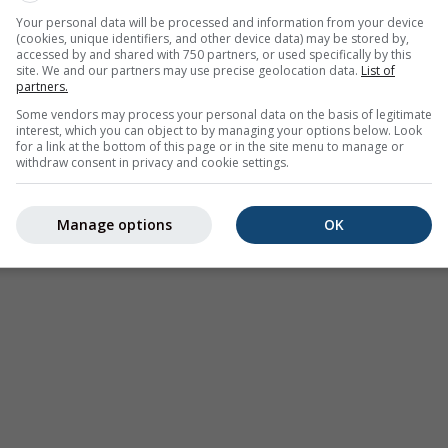
 eine
2h-Vorhersage
. Orange Kreuze zeigen Blitze an. Daten be
Your personal data will be processed and information from your device
(cookies, unique identifiers, and other device data) may be stored by,
 den USA, Europa, Australien). Nieselregen oder leichter Schne
accessed by and shared with 750 partners, or used specifically by this
.
Die Niederschlagsintensität
ist farbcodiert und reicht von hel
site. We and our partners may use precise geolocation data.
List of
partners.
Some vendors may process your personal data on the basis of legitimate
interest, which you can object to by managing your options below. Look
for a link at the bottom of this page or in the site menu to manage or
withdraw consent in privacy and cookie settings.
rhersage für 46.48°N 7.96°O
Manage options
OK