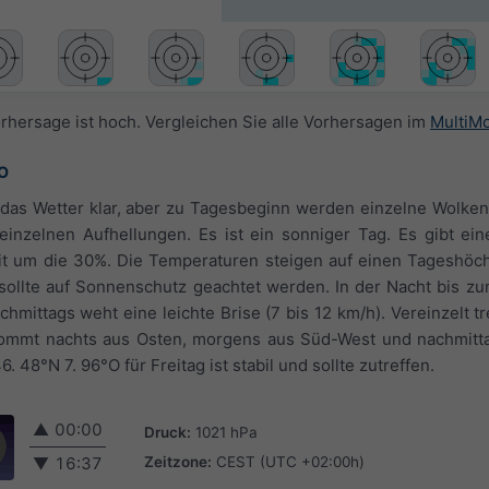
orhersage ist hoch. Vergleichen Sie alle Vorhersagen im
MultiM
°O
t das Wetter klar, aber zu Tagesbeginn werden einzelne Wolke
einzelnen Aufhellungen. Es ist ein sonniger Tag. Es gibt ei
it um die 30%. Die Temperaturen steigen auf einen Tageshöc
 sollte auf Sonnenschutz geachtet werden. In der Nacht bis z
achmittags weht eine leichte Brise (7 bis 12 km/h). Vereinzelt t
kommt nachts aus Osten, morgens aus Süd-West und nachmitt
 48°N 7. 96°O für Freitag ist stabil und sollte zutreffen.
▲
00:00
Druck:
1021 hPa
Zeitzone:
CEST (UTC +02:00h)
▼
16:37