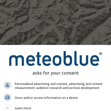
asks for your consent
Personalised advertising and content, advertising and content
measurement, audience research and services development
Store and/or access information on a device
Moderat
Stark
Sehr schwer
Hagel
Learn more
 46.48°N 7.96°O. Diese Animation zeigt das
Niederschlagsradar