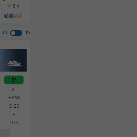
8 h
8 h
8 h
6 h
3h
1h
5°
3°
OSO
3-20
-
10%