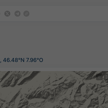
, 46.48°N 7.96°O
©