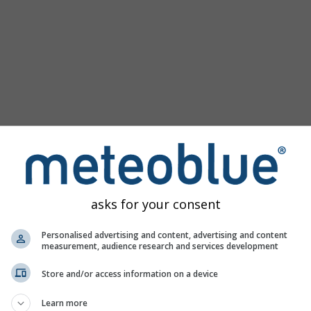
asks for your consent
Personalised advertising and content, advertising and content
measurement, audience research and services development
Moderat
Stark
Sehr schwer
Hagel
 46.75°N 9.89°O. Diese Animation zeigt das
Niederschlagsrada
Store and/or access information on a device
 eine
2h-Vorhersage
. Orange Kreuze zeigen Blitze an. Daten be
Learn more
 den USA, Europa, Australien). Nieselregen oder leichter Schne