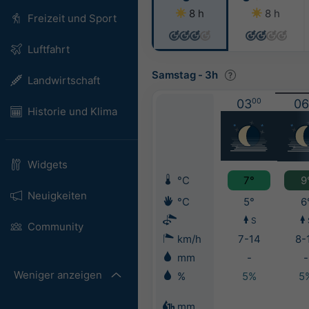
8 h
8 h
Freizeit und Sport
Luftfahrt
Samstag
-
3h
Landwirtschaft
03
00
06
Historie und Klima
Widgets
°C
7°
9
Neuigkeiten
°C
5°
6
S
Community
km/h
7-14
8-
mm
-
-
Weniger anzeigen
%
5%
5
mm