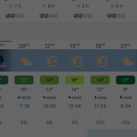
7 h
8 h
2 h
6 h
00
09
00
12
00
15
00
18
00
21
00
°
12°
14°
16°
14°
11°
°
10°
13°
14°
12°
9°
S
WSW
WNW
WNW
NNW
NNW
15
7-19
10-20
12-24
11-23
8-24
-
-
-
-
-
%
5%
0%
5%
25%
15%