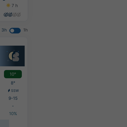
7 h
8 h
8 h
6 h
3h
1h
10°
8°
SSW
9-15
-
10%