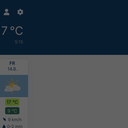
7 °C
5:15
FR
SA
SO
MO
14.8.
15.8.
16.8.
17.8.
17 °C
17 °C
16 °C
15 °C
9 °C
10 °C
10 °C
9 °C
9 km/h
13 km/h
11 km/h
11 km/h
0-2 mm
2-5 mm
5-10 mm
10-20 mm