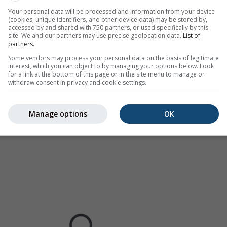
.
Die Niederschlagsintensität
ist farbcodiert und reicht von hel
Your personal data will be processed and information from your device
(cookies, unique identifiers, and other device data) may be stored by,
accessed by and shared with 750 partners, or used specifically by this
site. We and our partners may use precise geolocation data.
List of
partners.
Some vendors may process your personal data on the basis of legitimate
interest, which you can object to by managing your options below. Look
rhersage für 46.75°N 9.89°O
for a link at the bottom of this page or in the site menu to manage or
withdraw consent in privacy and cookie settings.
Manage options
OK