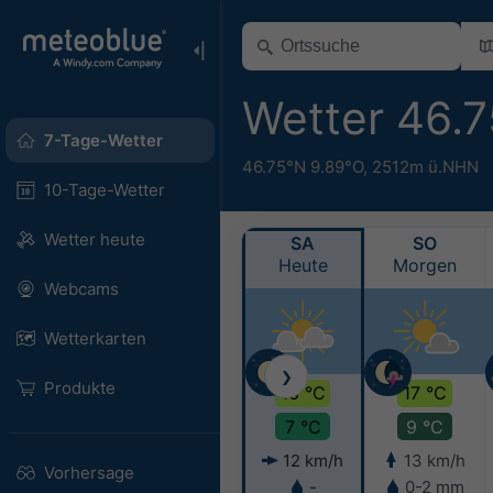
Wetter 46.
7-Tage-Wetter
46.75°N 9.89°O,
2512m ü.NHN
10-Tage-Wetter
Wetter heute
SA
SO
Heute
Morgen
Webcams
Wetterkarten
❯
Produkte
16 °C
17 °C
7 °C
9 °C
12 km/h
13 km/h
Vorhersage
-
0-2 mm