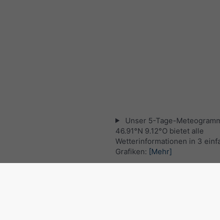
Unser 5-Tage-Meteogramm
46.91°N 9.12°O bietet alle
Wetterinformationen in 3 ein
Grafiken:
[Mehr]
Aktuelles Satellitenbild