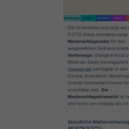
Nieselregen
Leicht
Moderat
Stark
Die Ortsmarkierung zeigt auf
9.12°O. Diese Animation zeigt
Niederschlagsradar
für den
ausgewählten Zeitraum sowie
Vorhersage
. Orange Kreuze 
Blitze an. Daten bereitgestellt
nowcast.de
(verfügbar in den
Europa, Australien). Nieselre
leichter Schneefall können fü
unsichtbar sein.
Die
Niederschlagsintensität
ist f
und reicht von hellblau bis rot
Stündliche Wettervorhersag
46.91°N 9.12°O