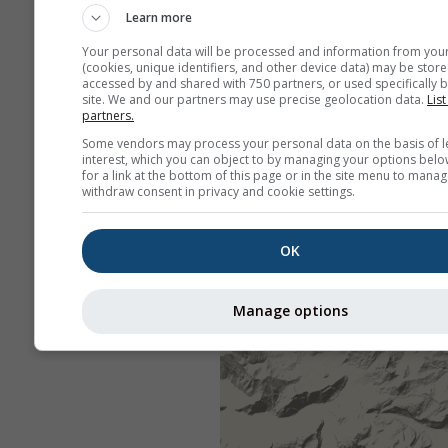
Learn more
Your personal data will be processed and information from you
(cookies, unique identifiers, and other device data) may be store
accessed by and shared with 750 partners, or used specifically b
site. We and our partners may use precise geolocation data.
List
partners.
Some vendors may process your personal data on the basis of l
interest, which you can object to by managing your options belo
for a link at the bottom of this page or in the site menu to manag
withdraw consent in privacy and cookie settings.
OK
Manage options