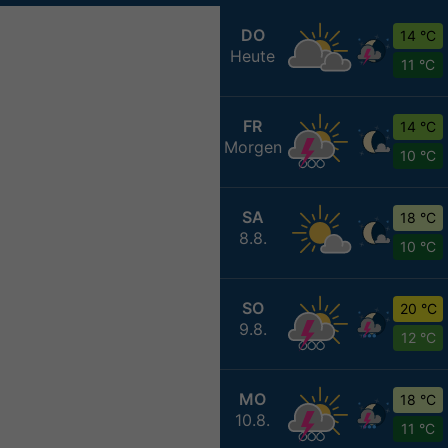
DO
14 °C
Heute
11 °C
FR
14 °C
Morgen
10 °C
SA
18 °C
8.8.
10 °C
SO
20 °C
9.8.
12 °C
MO
18 °C
10.8.
11 °C