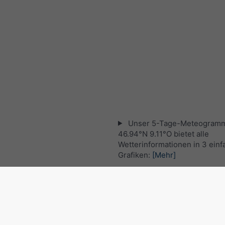
Unser 5-Tage-Meteogramm
46.94°N 9.11°O bietet alle
Wetterinformationen in 3 ein
Grafiken:
[Mehr]
Aktuelles Satellitenbild