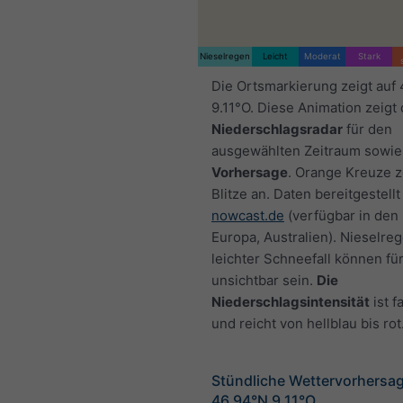
Nieselregen
Leicht
Moderat
Stark
Die Ortsmarkierung zeigt auf
9.11°O. Diese Animation zeigt
Niederschlagsradar
für den
ausgewählten Zeitraum sowie
Vorhersage
. Orange Kreuze 
Blitze an. Daten bereitgestellt
nowcast.de
(verfügbar in den
Europa, Australien). Nieselre
leichter Schneefall können fü
unsichtbar sein.
Die
Niederschlagsintensität
ist f
und reicht von hellblau bis rot
Stündliche Wettervorhersag
46.94°N 9.11°O