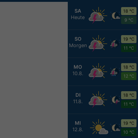
SA
18 °C
Heute
9 °C
SO
19 °C
Morgen
11 °C
MO
18 °C
10.8.
12 °C
DI
18 °C
11.8.
11 °C
MI
19 °C
12.8.
10 °C