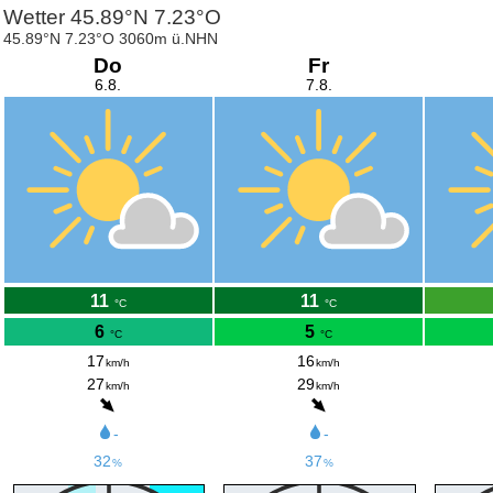
Wetter 45.89°N 7.23°O
45.89°N 7.23°O 3060m ü.NHN
Do
Fr
6.8.
7.8.
11
11
°C
°C
6
5
°C
°C
17
16
km/h
km/h
27
29
km/h
km/h
-
-
32
37
%
%