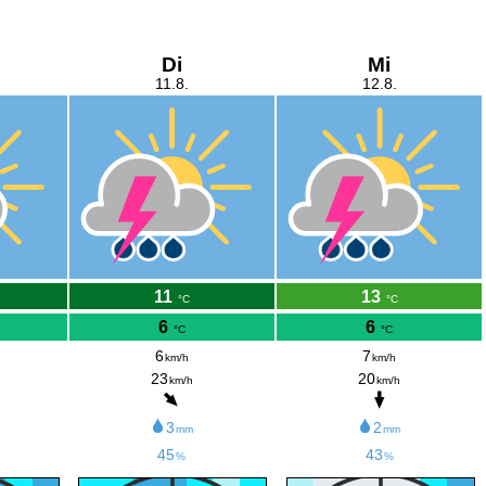
Di
Mi
11.8.
12.8.
11
13
°C
°C
6
6
°C
°C
6
7
km/h
km/h
23
20
km/h
km/h
3
2
mm
mm
45
43
%
%