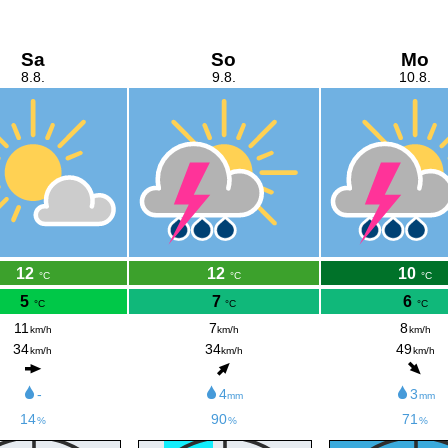
Sa
So
Mo
8.8.
9.8.
10.8.
12
12
10
°C
°C
°C
5
7
6
°C
°C
°C
11
7
8
km/h
km/h
km/h
34
34
49
km/h
km/h
km/h
-
4
3
mm
mm
14
90
71
%
%
%