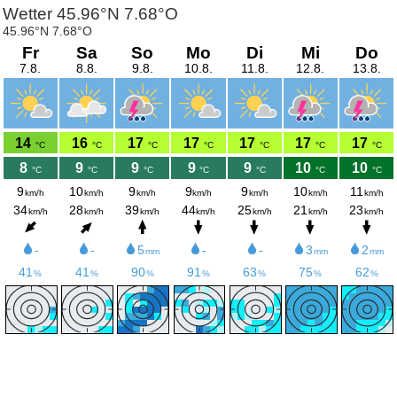
Wetter 45.96°N 7.68°O
45.96°N 7.68°O
Fr
Sa
So
Mo
Di
Mi
Do
7.8.
8.8.
9.8.
10.8.
11.8.
12.8.
13.8.
14
16
17
17
17
17
17
°C
°C
°C
°C
°C
°C
°C
8
9
9
9
9
10
10
°C
°C
°C
°C
°C
°C
°C
9
10
9
9
9
10
11
km/h
km/h
km/h
km/h
km/h
km/h
km/h
34
28
39
44
25
21
23
km/h
km/h
km/h
km/h
km/h
km/h
km/h
-
-
5
-
-
3
2
mm
mm
mm
41
41
90
91
63
75
62
%
%
%
%
%
%
%