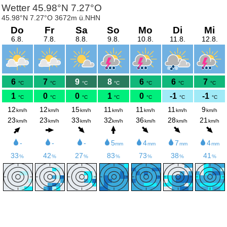
Wetter 45.98°N 7.27°O
45.98°N 7.27°O 3672m ü.NHN
Do
Fr
Sa
So
Mo
Di
Mi
6.8.
7.8.
8.8.
9.8.
10.8.
11.8.
12.8.
6
7
9
8
6
6
7
°C
°C
°C
°C
°C
°C
°C
1
0
0
1
0
-1
-1
°C
°C
°C
°C
°C
°C
°C
12
12
15
11
11
11
9
km/h
km/h
km/h
km/h
km/h
km/h
km/h
23
23
33
32
36
28
21
km/h
km/h
km/h
km/h
km/h
km/h
km/h
-
-
-
5
4
7
4
mm
mm
mm
mm
33
42
27
83
73
38
41
%
%
%
%
%
%
%