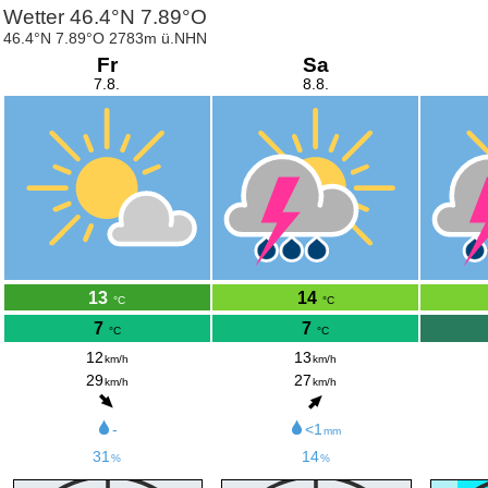
Wetter 46.4°N 7.89°O
46.4°N 7.89°O 2783m ü.NHN
Fr
Sa
7.8.
8.8.
13
14
°C
°C
7
7
°C
°C
12
13
km/h
km/h
29
27
km/h
km/h
-
<1
mm
31
14
%
%