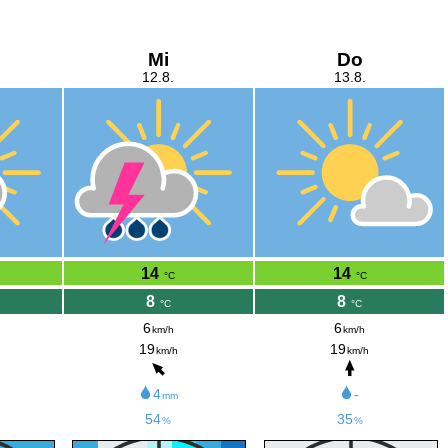
Mi
Do
12.8.
13.8.
14
14
°C
°C
8
8
°C
°C
6
6
km/h
km/h
19
19
km/h
km/h
4
-
mm
54
35
%
%