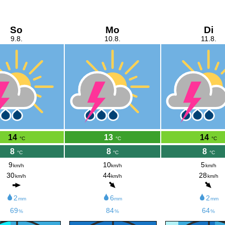
So
Mo
Di
9.8.
10.8.
11.8.
14
13
14
°C
°C
°C
8
8
8
°C
°C
°C
9
10
5
km/h
km/h
km/h
30
44
28
km/h
km/h
km/h
2
6
2
mm
mm
mm
69
84
64
%
%
%