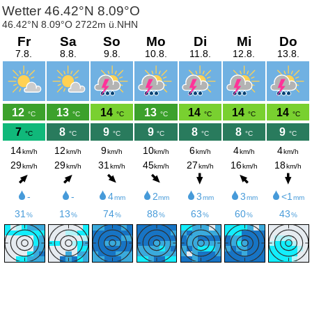
Wetter 46.42°N 8.09°O
46.42°N 8.09°O 2722m ü.NHN
Fr
Sa
So
Mo
Di
Mi
Do
7.8.
8.8.
9.8.
10.8.
11.8.
12.8.
13.8.
12
13
14
13
14
14
14
°C
°C
°C
°C
°C
°C
°C
7
8
9
9
8
8
9
°C
°C
°C
°C
°C
°C
°C
14
12
9
10
6
4
4
km/h
km/h
km/h
km/h
km/h
km/h
km/h
29
29
31
45
27
16
18
km/h
km/h
km/h
km/h
km/h
km/h
km/h
-
-
4
2
3
3
<1
mm
mm
mm
mm
mm
31
13
74
88
63
60
43
%
%
%
%
%
%
%