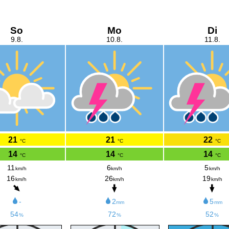
So
Mo
Di
9.8.
10.8.
11.8.
21
21
22
°C
°C
°C
14
14
14
°C
°C
°C
11
6
5
km/h
km/h
km/h
16
26
19
km/h
km/h
km/h
-
2
5
mm
mm
54
72
52
%
%
%