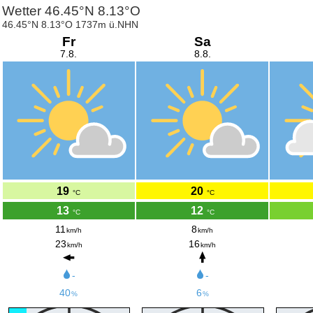
Wetter 46.45°N 8.13°O
46.45°N 8.13°O 1737m ü.NHN
Fr
Sa
7.8.
8.8.
19
20
°C
°C
13
12
°C
°C
11
8
km/h
km/h
23
16
km/h
km/h
-
-
40
6
%
%