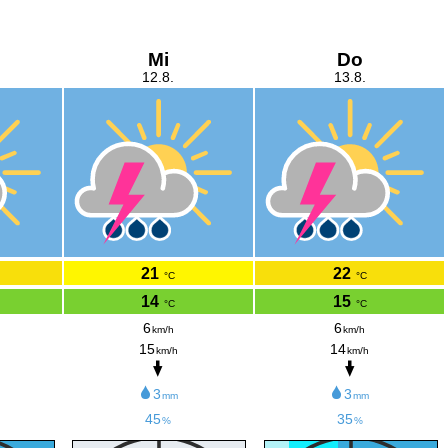
Mi
Do
12.8.
13.8.
21
22
°C
°C
14
15
°C
°C
6
6
km/h
km/h
15
14
km/h
km/h
3
3
mm
mm
45
35
%
%