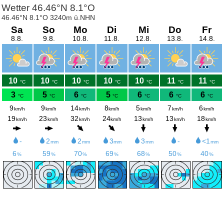
Wetter 46.46°N 8.1°O
46.46°N 8.1°O 3240m ü.NHN
Sa
So
Mo
Di
Mi
Do
Fr
8.8.
9.8.
10.8.
11.8.
12.8.
13.8.
14.8.
10
10
10
10
10
11
11
°C
°C
°C
°C
°C
°C
°C
3
5
6
5
6
6
6
°C
°C
°C
°C
°C
°C
°C
9
9
14
8
5
7
6
km/h
km/h
km/h
km/h
km/h
km/h
km/h
19
23
32
24
13
13
18
km/h
km/h
km/h
km/h
km/h
km/h
km/h
-
2
2
3
3
-
<1
mm
mm
mm
mm
mm
6
59
70
69
68
50
40
%
%
%
%
%
%
%