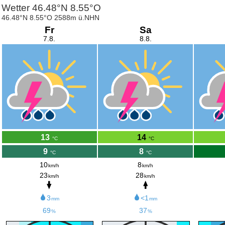
Wetter 46.48°N 8.55°O
46.48°N 8.55°O 2588m ü.NHN
Fr
Sa
7.8.
8.8.
13
14
°C
°C
9
8
°C
°C
10
8
km/h
km/h
23
28
km/h
km/h
3
<1
mm
mm
69
37
%
%