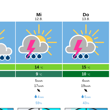
Mi
Do
12.8.
13.8.
14
15
°C
°C
9
10
°C
°C
5
4
km/h
km/h
17
19
km/h
km/h
4
5
mm
mm
59
43
%
%