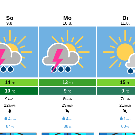
So
Mo
Di
9.8.
10.8.
11.8.
14
13
15
°C
°C
°C
10
9
9
°C
°C
°C
9
8
7
km/h
km/h
km/h
22
29
21
km/h
km/h
km/h
4
4
1
mm
mm
mm
84
88
60
%
%
%