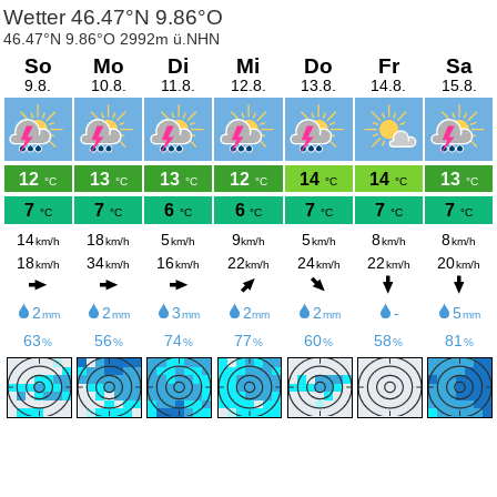
Wetter 46.47°N 9.86°O
46.47°N 9.86°O 2992m ü.NHN
So
Mo
Di
Mi
Do
Fr
Sa
9.8.
10.8.
11.8.
12.8.
13.8.
14.8.
15.8.
12
13
13
12
14
14
13
°C
°C
°C
°C
°C
°C
°C
7
7
6
6
7
7
7
°C
°C
°C
°C
°C
°C
°C
14
18
5
9
5
8
8
km/h
km/h
km/h
km/h
km/h
km/h
km/h
18
34
16
22
24
22
20
km/h
km/h
km/h
km/h
km/h
km/h
km/h
2
2
3
2
2
-
5
mm
mm
mm
mm
mm
mm
63
56
74
77
60
58
81
%
%
%
%
%
%
%