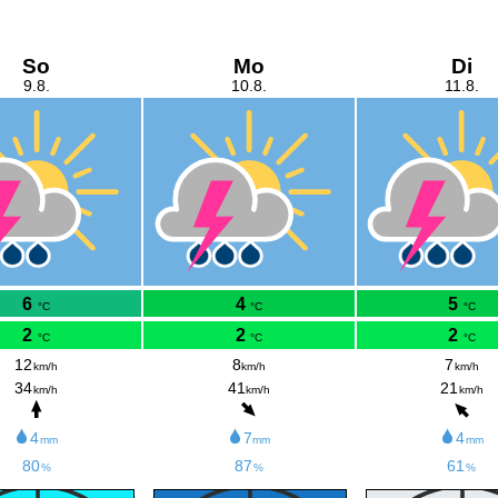
So
Mo
Di
9.8.
10.8.
11.8.
6
4
5
°C
°C
°C
2
2
2
°C
°C
°C
12
8
7
km/h
km/h
km/h
34
41
21
km/h
km/h
km/h
4
7
4
mm
mm
mm
80
87
61
%
%
%