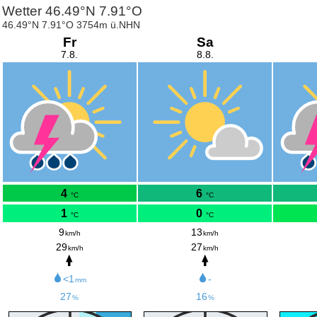
Wetter 46.49°N 7.91°O
46.49°N 7.91°O 3754m ü.NHN
Fr
Sa
7.8.
8.8.
4
6
°C
°C
1
0
°C
°C
9
13
km/h
km/h
29
27
km/h
km/h
<1
-
mm
27
16
%
%