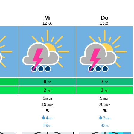
Mi
Do
12.8.
13.8.
6
7
°C
°C
2
3
°C
°C
6
5
km/h
km/h
19
20
km/h
km/h
4
3
mm
mm
59
43
%
%