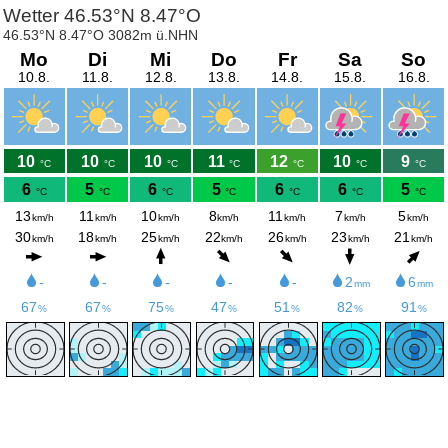
Wetter 46.53°N 8.47°O
46.53°N 8.47°O 3082m ü.NHN
Mo
Di
Mi
Do
Fr
Sa
So
10.8.
11.8.
12.8.
13.8.
14.8.
15.8.
16.8.
10
10
10
11
12
10
9
°C
°C
°C
°C
°C
°C
°C
6
5
6
5
6
6
5
°C
°C
°C
°C
°C
°C
°C
13
11
10
8
11
7
5
km/h
km/h
km/h
km/h
km/h
km/h
km/h
30
18
25
22
26
23
21
km/h
km/h
km/h
km/h
km/h
km/h
km/h
-
-
-
-
-
2
6
mm
mm
67
67
75
47
51
82
91
%
%
%
%
%
%
%