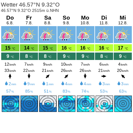
Wetter 46.57°N 9.32°O
46.57°N 9.32°O 2515m ü.NHN
Do
Fr
Sa
So
Mo
Di
Mi
6.8.
7.8.
8.8.
9.8.
10.8.
11.8.
12.8.
15
14
15
16
16
16
17
°C
°C
°C
°C
°C
°C
°C
9
8
8
9
9
8
9
°C
°C
°C
°C
°C
°C
°C
12
7
9
10
7
6
4
km/h
km/h
km/h
km/h
km/h
km/h
km/h
33
22
21
26
26
21
20
km/h
km/h
km/h
km/h
km/h
km/h
km/h
2
9
1
4
4
3
3
mm
mm
mm
mm
mm
mm
mm
57
85
51
83
74
53
63
%
%
%
%
%
%
%