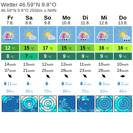
Wetter 46.59°N 9.8°O
46.59°N 9.8°O 2550m ü.NHN
Fr
Sa
So
Mo
Di
Mi
Do
7.8.
8.8.
9.8.
10.8.
11.8.
12.8.
13.8.
12
15
17
15
15
16
16
°C
°C
°C
°C
°C
°C
°C
8
7
9
9
9
9
9
°C
°C
°C
°C
°C
°C
°C
14
13
12
12
11
10
10
km/h
km/h
km/h
km/h
km/h
km/h
km/h
37
21
25
28
23
28
24
km/h
km/h
km/h
km/h
km/h
km/h
km/h
11
-
-
3
2
3
2
mm
mm
mm
mm
mm
90
36
70
86
70
63
46
%
%
%
%
%
%
%