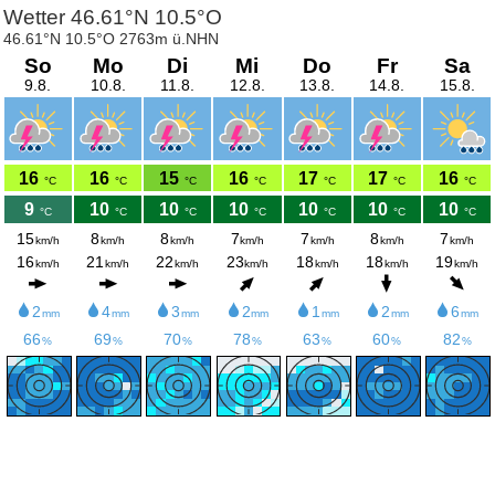
Wetter 46.61°N 10.5°O
46.61°N 10.5°O 2763m ü.NHN
So
Mo
Di
Mi
Do
Fr
Sa
9.8.
10.8.
11.8.
12.8.
13.8.
14.8.
15.8.
16
16
15
16
17
17
16
°C
°C
°C
°C
°C
°C
°C
9
10
10
10
10
10
10
°C
°C
°C
°C
°C
°C
°C
15
8
8
7
7
8
7
km/h
km/h
km/h
km/h
km/h
km/h
km/h
16
21
22
23
18
18
19
km/h
km/h
km/h
km/h
km/h
km/h
km/h
2
4
3
2
1
2
6
mm
mm
mm
mm
mm
mm
mm
66
69
70
78
63
60
82
%
%
%
%
%
%
%