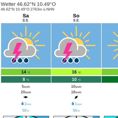
Wetter 46.62°N 10.49°O
46.62°N 10.49°O 2763m ü.NHN
Sa
So
8.8.
9.8.
14
16
°C
°C
8
10
°C
°C
5
10
km/h
km/h
20
18
km/h
km/h
2
1
mm
mm
56
56
%
%