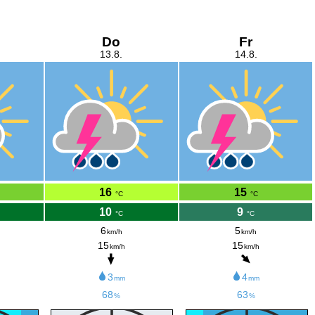
Do
Fr
13.8.
14.8.
16
15
°C
°C
10
9
°C
°C
6
5
km/h
km/h
15
15
km/h
km/h
3
4
mm
mm
68
63
%
%