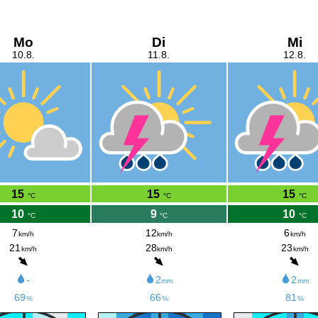
Mo
Di
Mi
10.8.
11.8.
12.8.
15
15
15
°C
°C
°C
10
9
10
°C
°C
°C
7
12
6
km/h
km/h
km/h
21
28
23
km/h
km/h
km/h
-
2
2
mm
mm
69
66
81
%
%
%