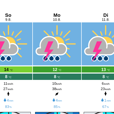
So
Mo
Di
9.8.
10.8.
11.8.
14
12
13
°C
°C
°C
8
8
8
°C
°C
°C
11
10
6
km/h
km/h
km/h
27
38
23
km/h
km/h
km/h
4
4
1
mm
mm
mm
83
85
67
%
%
%