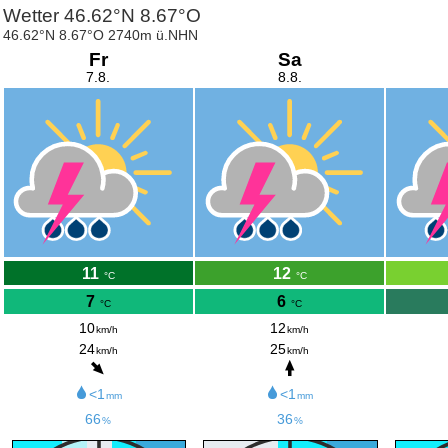
Wetter 46.62°N 8.67°O
46.62°N 8.67°O 2740m ü.NHN
Fr
Sa
7.8.
8.8.
11
12
°C
°C
7
6
°C
°C
10
12
km/h
km/h
24
25
km/h
km/h
<1
<1
mm
mm
66
36
%
%