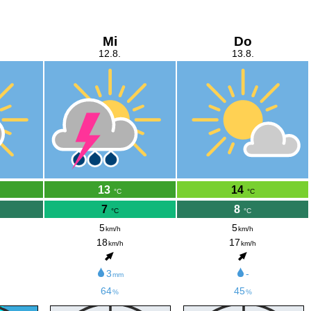
Mi
Do
12.8.
13.8.
13
14
°C
°C
7
8
°C
°C
5
5
km/h
km/h
18
17
km/h
km/h
3
-
mm
64
45
%
%