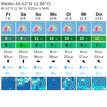
Wetter 46.62°N 11.96°O
46.62°N 11.96°O 3026m ü.NHN
Fr
Sa
So
Mo
Di
Mi
Do
7.8.
8.8.
9.8.
10.8.
11.8.
12.8.
13.8.
8
9
11
10
10
10
12
°C
°C
°C
°C
°C
°C
°C
6
5
6
7
6
6
7
°C
°C
°C
°C
°C
°C
°C
11
10
13
8
8
4
6
km/h
km/h
km/h
km/h
km/h
km/h
km/h
30
22
36
26
22
17
23
km/h
km/h
km/h
km/h
km/h
km/h
km/h
14
2
3
7
3
4
2
mm
mm
mm
mm
mm
mm
mm
90
64
58
89
70
87
61
%
%
%
%
%
%
%