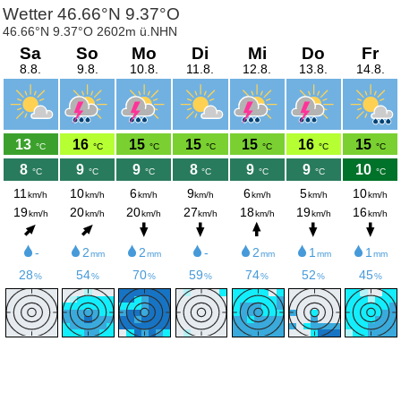
Wetter 46.66°N 9.37°O
46.66°N 9.37°O 2602m ü.NHN
Sa
So
Mo
Di
Mi
Do
Fr
8.8.
9.8.
10.8.
11.8.
12.8.
13.8.
14.8.
13
16
15
15
15
16
15
°C
°C
°C
°C
°C
°C
°C
8
9
9
8
9
9
10
°C
°C
°C
°C
°C
°C
°C
11
10
6
9
6
5
10
km/h
km/h
km/h
km/h
km/h
km/h
km/h
19
20
20
27
18
19
16
km/h
km/h
km/h
km/h
km/h
km/h
km/h
-
2
2
-
2
1
1
mm
mm
mm
mm
mm
28
54
70
59
74
52
45
%
%
%
%
%
%
%