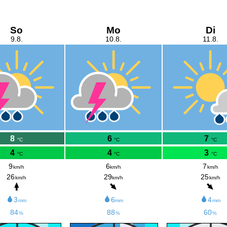
So
Mo
Di
9.8.
10.8.
11.8.
8
6
7
°C
°C
°C
4
4
3
°C
°C
°C
9
6
7
km/h
km/h
km/h
26
29
25
km/h
km/h
km/h
3
6
4
mm
mm
mm
84
88
60
%
%
%