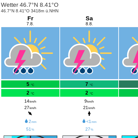
Wetter 46.7°N 8.41°O
46.7°N 8.41°O 3418m ü.NHN
Fr
Sa
7.8.
8.8.
5
7
°C
°C
2
2
°C
°C
14
9
km/h
km/h
27
21
km/h
km/h
2
<1
mm
mm
51
27
%
%