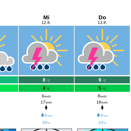
Mi
Do
12.8.
13.8.
8
9
°C
°C
4
5
°C
°C
6
8
km/h
km/h
17
18
km/h
km/h
6
4
mm
mm
59
43
%
%