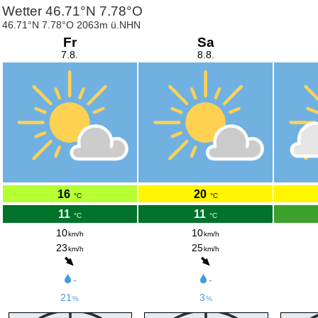
Wetter 46.71°N 7.78°O
46.71°N 7.78°O 2063m ü.NHN
Fr
Sa
7.8.
8.8.
16
20
°C
°C
11
11
°C
°C
10
10
km/h
km/h
23
25
km/h
km/h
-
-
21
3
%
%