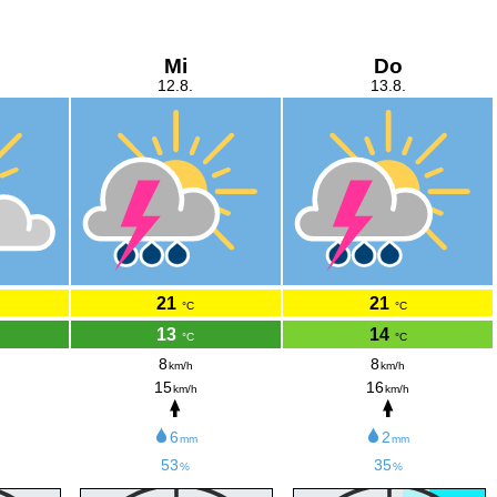
Mi
Do
12.8.
13.8.
21
21
°C
°C
13
14
°C
°C
8
8
km/h
km/h
15
16
km/h
km/h
6
2
mm
mm
53
35
%
%