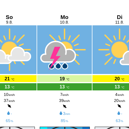
So
Mo
Di
9.8.
10.8.
11.8.
21
19
20
°C
°C
°C
13
13
13
°C
°C
°C
10
7
4
km/h
km/h
km/h
37
39
20
km/h
km/h
km/h
-
3
-
mm
65
85
63
%
%
%