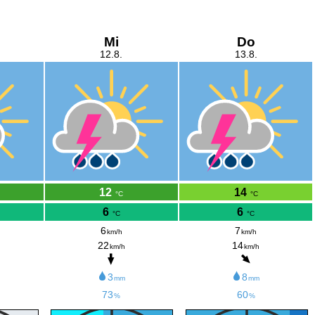
Mi
Do
12.8.
13.8.
12
14
°C
°C
6
6
°C
°C
6
7
km/h
km/h
22
14
km/h
km/h
3
8
mm
mm
73
60
%
%