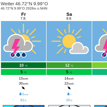
Wetter 46.72°N 9.99°O
46.72°N 9.99°O 2928m ü.NHN
Fr
Sa
7.8.
8.8.
10
12
°C
°C
5
5
°C
°C
13
14
km/h
km/h
30
22
km/h
km/h
5
-
mm
91
26
%
%