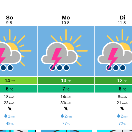
So
Mo
Di
9.8.
10.8.
11.8.
14
13
12
°C
°C
°C
6
7
6
°C
°C
°C
18
14
8
km/h
km/h
km/h
23
30
21
km/h
km/h
km/h
1
2
2
mm
mm
mm
49
77
72
%
%
%