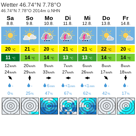
Wetter 46.74°N 7.78°O
46.74°N 7.78°O 2014m ü.NHN
Sa
So
Mo
Di
Mi
Do
Fr
8.8.
9.8.
10.8.
11.8.
12.8.
13.8.
14.8.
20
21
20
21
21
22
20
°C
°C
°C
°C
°C
°C
°C
11
14
14
13
13
14
14
°C
°C
°C
°C
°C
°C
°C
12
20
9
7
6
8
8
km/h
km/h
km/h
km/h
km/h
km/h
km/h
24
29
33
27
26
17
18
km/h
km/h
km/h
km/h
km/h
km/h
km/h
-
-
6
<1
<1
-
-
mm
mm
mm
0
25
47
67
62
42
17
%
%
%
%
%
%
%